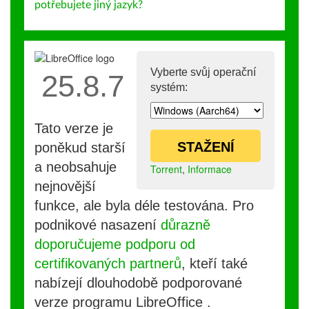
potřebujete jiný jazyk?
Vyberte svůj operační
25.8.7
systém:
Tato verze je
STAŽENÍ
poněkud starší
a neobsahuje
Torrent
,
Informace
nejnovější
funkce, ale byla déle testována. Pro
podnikové nasazení
důrazně
doporučujeme podporu od
certifikovaných partnerů
, kteří také
nabízejí dlouhodobě podporované
verze programu LibreOffice .