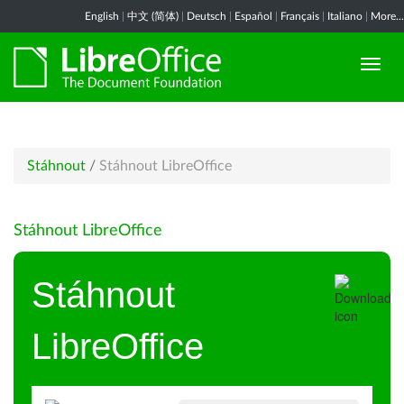
English
|
中文 (简体)
|
Deutsch
|
Español
|
Français
|
Italiano
|
More...
Stáhnout
/
Stáhnout LibreOffice
Stáhnout LibreOffice
Stáhnout
LibreOffice