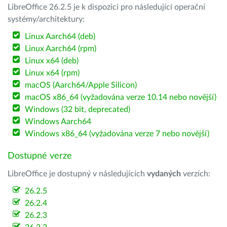
LibreOffice 26.2.5 je k dispozici pro následující operační
systémy/architektury:
Linux Aarch64 (deb)
Linux Aarch64 (rpm)
Linux x64 (deb)
Linux x64 (rpm)
macOS (Aarch64/Apple Silicon)
macOS x86_64 (vyžadována verze 10.14 nebo novější)
Windows (32 bit, deprecated)
Windows Aarch64
Windows x86_64 (vyžadována verze 7 nebo novější)
Dostupné verze
LibreOffice je dostupný v následujících
vydaných
verzích:
26.2.5
26.2.4
26.2.3