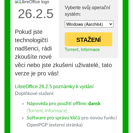
Vyberte svůj operační
26.2.5
systém:
Pokud jste
STAŽENÍ
technologičtí
nadšenci, rádi
Torrent
,
Informace
zkoušíte nové
věci nebo jste zkušení uživatelé, tato
verze je pro vás!
LibreOffice 26.2.5 poznámky k vydání
Doplňkové stažení:
Nápověda pro použití offline:
dansk
(
Torrent
,
Informace
)
Software pro správu klíčů
pro novou funkci
OpenPGP (externí stránka)