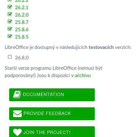
26.2.2
26.2.1
26.2.0
25.8.7
25.8.6
25.8.5
LibreOffice je dostupný v následujících
testovacích
verzích:
26.8.0
Starší verze programu LibreOffice (nemusí být
podporovány!) Jsou k dispozici
v archivu
DOCUMENTATION
PROVIDE FEEDBACK
JOIN THE PROJECT!