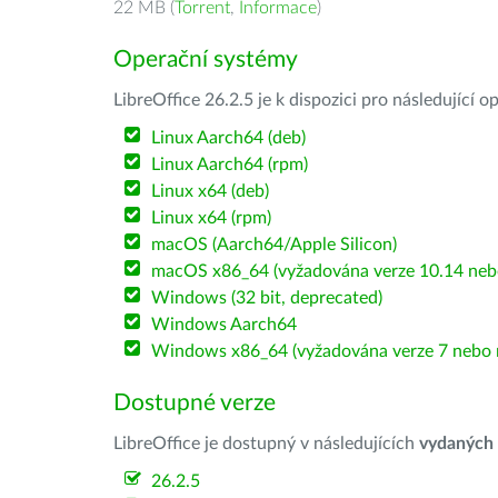
22 MB (
Torrent
,
Informace
)
Operační systémy
LibreOffice 26.2.5 je k dispozici pro následující 
Linux Aarch64 (deb)
Linux Aarch64 (rpm)
Linux x64 (deb)
Linux x64 (rpm)
macOS (Aarch64/Apple Silicon)
macOS x86_64 (vyžadována verze 10.14 nebo
Windows (32 bit, deprecated)
Windows Aarch64
Windows x86_64 (vyžadována verze 7 nebo n
Dostupné verze
LibreOffice je dostupný v následujících
vydaných
26.2.5