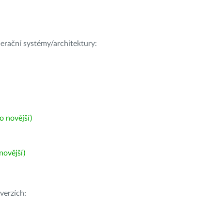
operační systémy/architektury:
 novější)
ovější)
verzích: