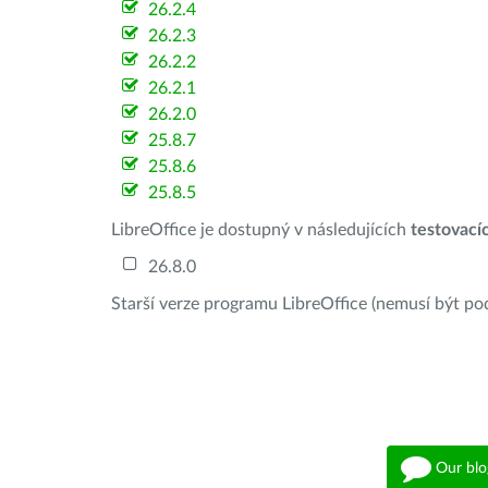
26.2.4
26.2.3
26.2.2
26.2.1
26.2.0
25.8.7
25.8.6
25.8.5
LibreOffice je dostupný v následujících
testovací
26.8.0
Starší verze programu LibreOffice (nemusí být po
Our blo