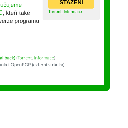
STAŽENÍ
ručujeme
Torrent
,
Informace
ů
, kteří také
 verze programu
allback)
(
Torrent
,
Informace
)
nkci OpenPGP (externí stránka)