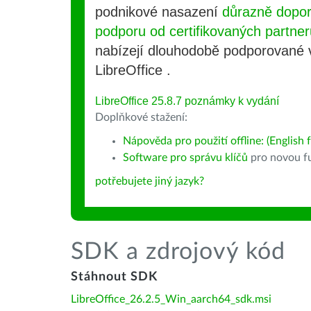
podnikové nasazení
důrazně dopo
podporu od certifikovaných partner
nabízejí dlouhodobě podporované
LibreOffice .
LibreOffice 25.8.7 poznámky k vydání
Doplňkové stažení:
Nápověda pro použití offline: (English f
Software pro správu klíčů
pro novou fu
potřebujete jiný jazyk?
SDK a zdrojový kód
Stáhnout SDK
LibreOffice_26.2.5_Win_aarch64_sdk.msi