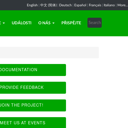
English
|
中文 (简体)
|
Deutsch
|
Español
|
Français
|
Italiano
|
More...
E
UDÁLOSTI
O NÁS
PŘISPĚJTE
DOCUMENTATION
PROVIDE FEEDBACK
JOIN THE PROJECT!
MEET US AT EVENTS