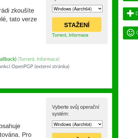
rádi zkoušíte
D
lé, tato verze
STAŽENÍ
G
Torrent
,
Informace
allback)
(
Torrent
,
Informace
)
nkci OpenPGP (externí stránka)
Vyberte svůj operační
systém:
obsahuje
stována. Pro