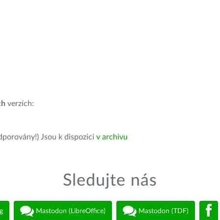
ch
verzích:
dporovány!) Jsou k dispozici
v archivu
Sledujte nás
g
Mastodon (LibreOffice)
Mastodon (TDF)