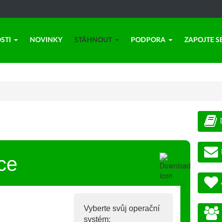
STI
NOVINKY
STÁHNOUT
PODPORA
ZAPOJTE S
ce
Vyberte svůj operační
systém: