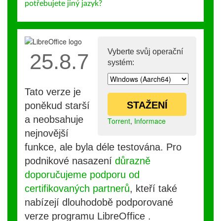
potřebujete jiný jazyk?
Vyberte svůj operační
25.8.7
systém:
Tato verze je
STAŽENÍ
poněkud starší
a neobsahuje
Torrent
,
Informace
nejnovější
funkce, ale byla déle testována. Pro
podnikové nasazení
důrazně
doporučujeme podporu od
certifikovaných partnerů
, kteří také
nabízejí dlouhodobě podporované
verze programu LibreOffice .