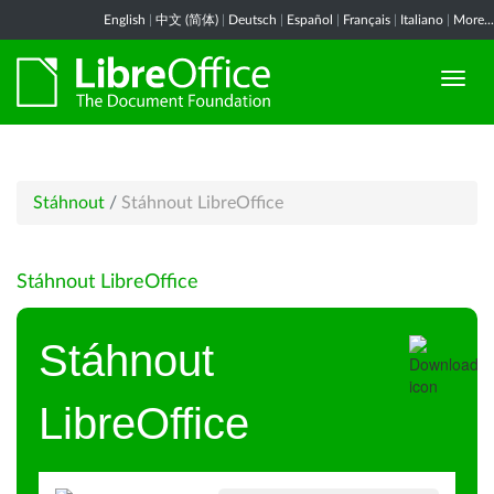
English
|
中文 (简体)
|
Deutsch
|
Español
|
Français
|
Italiano
|
More...
Stáhnout
/
Stáhnout LibreOffice
Stáhnout LibreOffice
Stáhnout
LibreOffice