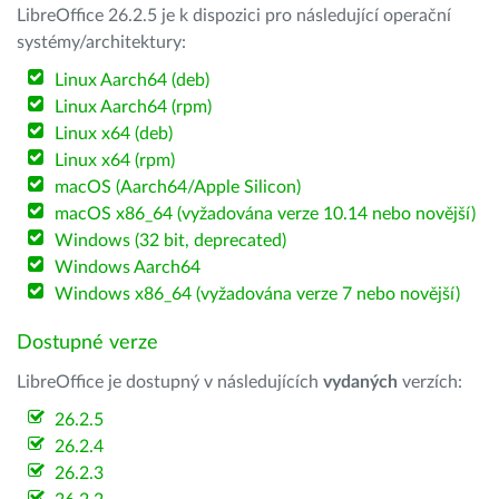
LibreOffice 26.2.5 je k dispozici pro následující operační
systémy/architektury:
Linux Aarch64 (deb)
Linux Aarch64 (rpm)
Linux x64 (deb)
Linux x64 (rpm)
macOS (Aarch64/Apple Silicon)
macOS x86_64 (vyžadována verze 10.14 nebo novější)
Windows (32 bit, deprecated)
Windows Aarch64
Windows x86_64 (vyžadována verze 7 nebo novější)
Dostupné verze
LibreOffice je dostupný v následujících
vydaných
verzích:
26.2.5
26.2.4
26.2.3