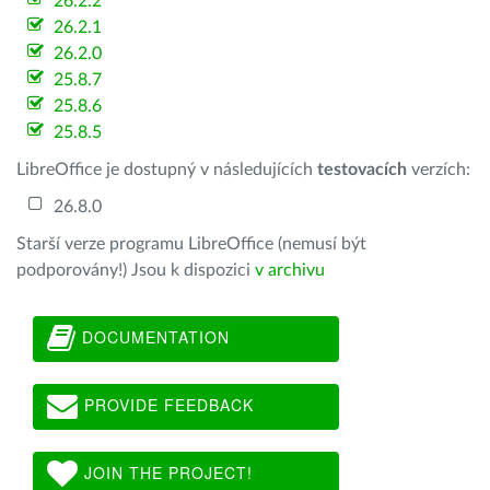
26.2.2
26.2.1
26.2.0
25.8.7
25.8.6
25.8.5
LibreOffice je dostupný v následujících
testovacích
verzích:
26.8.0
Starší verze programu LibreOffice (nemusí být
podporovány!) Jsou k dispozici
v archivu
DOCUMENTATION
PROVIDE FEEDBACK
JOIN THE PROJECT!