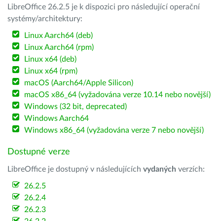
LibreOffice 26.2.5 je k dispozici pro následující operační
systémy/architektury:
Linux Aarch64 (deb)
Linux Aarch64 (rpm)
Linux x64 (deb)
Linux x64 (rpm)
macOS (Aarch64/Apple Silicon)
macOS x86_64 (vyžadována verze 10.14 nebo novější)
Windows (32 bit, deprecated)
Windows Aarch64
Windows x86_64 (vyžadována verze 7 nebo novější)
Dostupné verze
LibreOffice je dostupný v následujících
vydaných
verzích:
26.2.5
26.2.4
26.2.3