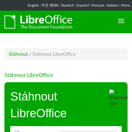
English
|
中文 (简体)
|
Deutsch
|
Español
|
Français
|
Italiano
|
More...
Stáhnout
/
Stáhnout LibreOffice
Stáhnout LibreOffice
Stáhnout
LibreOffice