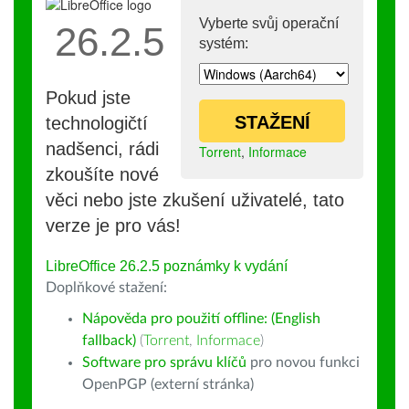
Vyberte svůj operační
26.2.5
systém:
Pokud jste
STAŽENÍ
technologičtí
nadšenci, rádi
Torrent
,
Informace
zkoušíte nové
věci nebo jste zkušení uživatelé, tato
verze je pro vás!
LibreOffice 26.2.5 poznámky k vydání
Doplňkové stažení:
Nápověda pro použití offline: (English
fallback)
(
Torrent
,
Informace
)
Software pro správu klíčů
pro novou funkci
OpenPGP (externí stránka)