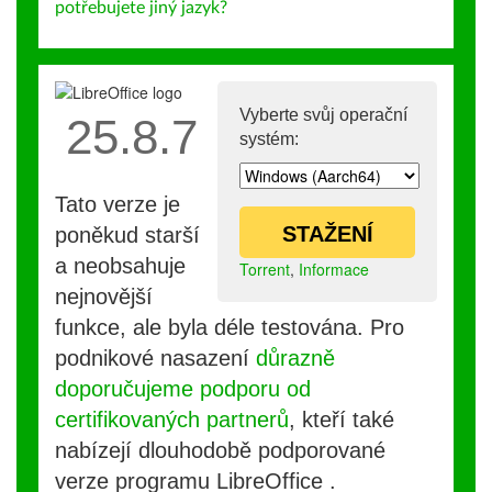
potřebujete jiný jazyk?
Vyberte svůj operační
25.8.7
systém:
Tato verze je
STAŽENÍ
poněkud starší
a neobsahuje
Torrent
,
Informace
nejnovější
funkce, ale byla déle testována. Pro
podnikové nasazení
důrazně
doporučujeme podporu od
certifikovaných partnerů
, kteří také
nabízejí dlouhodobě podporované
verze programu LibreOffice .