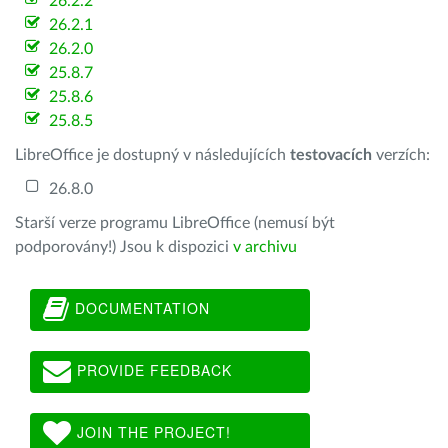
26.2.2
26.2.1
26.2.0
25.8.7
25.8.6
25.8.5
LibreOffice je dostupný v následujících
testovacích
verzích:
26.8.0
Starší verze programu LibreOffice (nemusí být
podporovány!) Jsou k dispozici
v archivu
DOCUMENTATION
PROVIDE FEEDBACK
JOIN THE PROJECT!