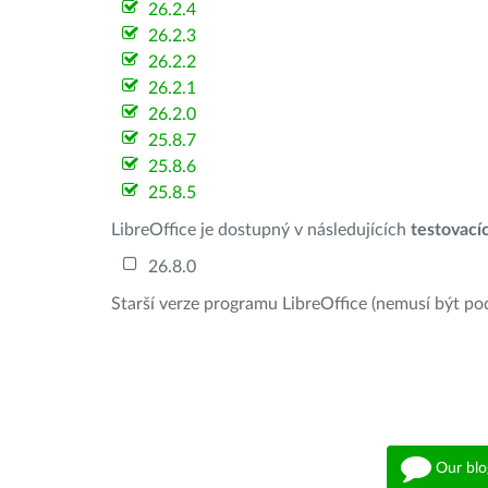
26.2.4
26.2.3
26.2.2
26.2.1
26.2.0
25.8.7
25.8.6
25.8.5
LibreOffice je dostupný v následujících
testovací
26.8.0
Starší verze programu LibreOffice (nemusí být po
Our blo