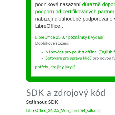
podnikové nasazení
důrazně dopo
podporu od certifikovaných partner
nabízejí dlouhodobě podporované
LibreOffice .
LibreOffice 25.8.7 poznámky k vydání
Doplňkové stažení:
Nápověda pro použití offline: (English f
Software pro správu klíčů
pro novou fu
potřebujete jiný jazyk?
SDK a zdrojový kód
Stáhnout SDK
LibreOffice_26.2.5_Win_aarch64_sdk.msi