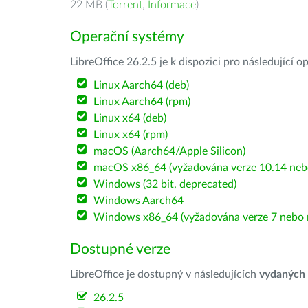
22 MB (
Torrent
,
Informace
)
Operační systémy
LibreOffice 26.2.5 je k dispozici pro následující 
Linux Aarch64 (deb)
Linux Aarch64 (rpm)
Linux x64 (deb)
Linux x64 (rpm)
macOS (Aarch64/Apple Silicon)
macOS x86_64 (vyžadována verze 10.14 nebo
Windows (32 bit, deprecated)
Windows Aarch64
Windows x86_64 (vyžadována verze 7 nebo n
Dostupné verze
LibreOffice je dostupný v následujících
vydaných
26.2.5