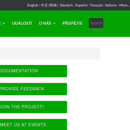
English
|
中文 (简体)
|
Deutsch
|
Español
|
Français
|
Italiano
|
More...
E
UDÁLOSTI
O NÁS
PŘISPĚJTE
DOCUMENTATION
PROVIDE FEEDBACK
JOIN THE PROJECT!
MEET US AT EVENTS