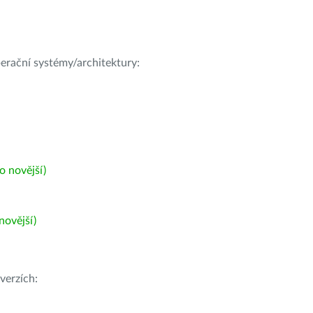
operační systémy/architektury:
 novější)
ovější)
verzích: