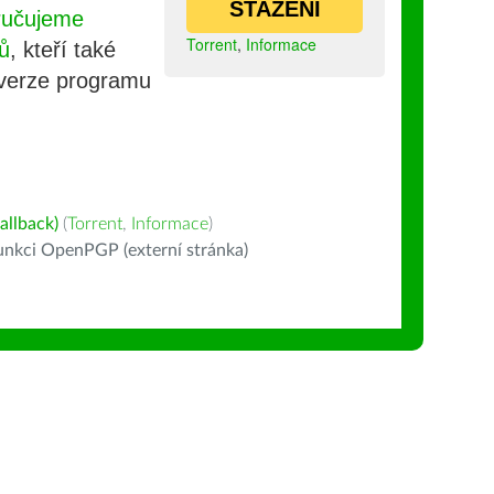
STAŽENÍ
ručujeme
Torrent
,
Informace
ů
, kteří také
 verze programu
allback)
(
Torrent
,
Informace
)
nkci OpenPGP (externí stránka)