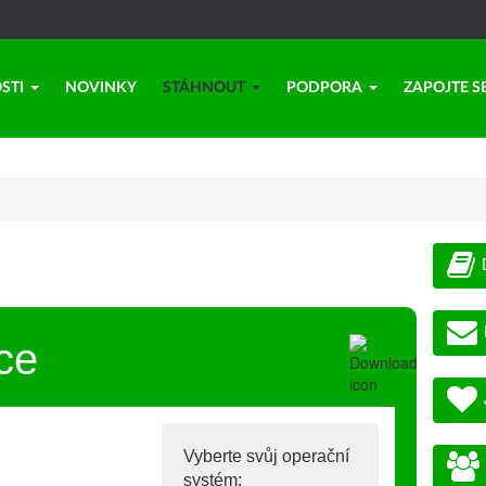
STI
NOVINKY
STÁHNOUT
PODPORA
ZAPOJTE S
ce
Vyberte svůj operační
systém: