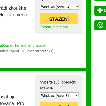
rádi zkoušíte
D
lé, tato verze
STAŽENÍ
G
Torrent
,
Informace
allback)
(
Torrent
,
Informace
)
nkci OpenPGP (externí stránka)
Vyberte svůj operační
systém:
obsahuje
stována. Pro