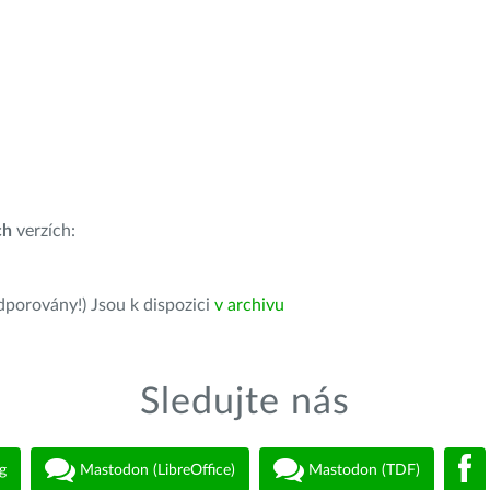
ch
verzích:
dporovány!) Jsou k dispozici
v archivu
Sledujte nás
g
Mastodon (LibreOffice)
Mastodon (TDF)