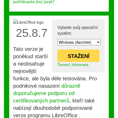
potřebujete jiný jazyk?
Vyberte svůj operační
25.8.7
systém:
Tato verze je
STAŽENÍ
poněkud starší
a neobsahuje
Torrent
,
Informace
nejnovější
funkce, ale byla déle testována. Pro
podnikové nasazení
důrazně
doporučujeme podporu od
certifikovaných partnerů
, kteří také
nabízejí dlouhodobě podporované
verze programu LibreOffice .