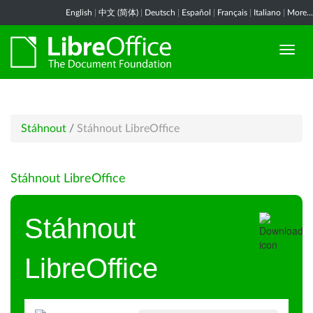
English
|
中文 (简体)
|
Deutsch
|
Español
|
Français
|
Italiano
|
More...
Stáhnout
/
Stáhnout LibreOffice
Stáhnout LibreOffice
Stáhnout
LibreOffice