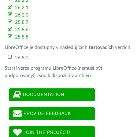
26.2.2
26.2.1
26.2.0
25.8.7
25.8.6
25.8.5
LibreOffice je dostupný v následujících
testovacích
verzích:
26.8.0
Starší verze programu LibreOffice (nemusí být
podporovány!) Jsou k dispozici
v archivu
DOCUMENTATION
PROVIDE FEEDBACK
JOIN THE PROJECT!