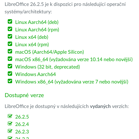
LibreOffice 26.2.5 je k dispozici pro následující operační
systémy/architektury:
Linux Aarch64 (deb)
Linux Aarch64 (rpm)
Linux x64 (deb)
Linux x64 (rpm)
macOS (Aarch64/Apple Silicon)
macOS x86_64 (vyžadována verze 10.14 nebo novější)
Windows (32 bit, deprecated)
Windows Aarch64
Windows x86_64 (vyžadována verze 7 nebo novější)
Dostupné verze
LibreOffice je dostupný v následujících
vydaných
verzích:
26.2.5
26.2.4
26.2.3