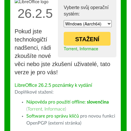
Vyberte svůj operační
26.2.5
systém:
Pokud jste
STAŽENÍ
technologičtí
nadšenci, rádi
Torrent
,
Informace
zkoušíte nové
věci nebo jste zkušení uživatelé, tato
verze je pro vás!
LibreOffice 26.2.5 poznámky k vydání
Doplňkové stažení:
Nápověda pro použití offline:
slovenčina
(
Torrent
,
Informace
)
Software pro správu klíčů
pro novou funkci
OpenPGP (externí stránka)