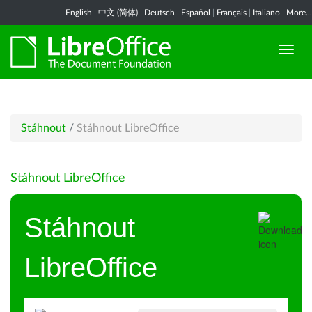
English
|
中文 (简体)
|
Deutsch
|
Español
|
Français
|
Italiano
|
More...
Stáhnout
/
Stáhnout LibreOffice
Stáhnout LibreOffice
Stáhnout
LibreOffice