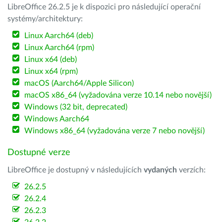
LibreOffice 26.2.5 je k dispozici pro následující operační
systémy/architektury:
Linux Aarch64 (deb)
Linux Aarch64 (rpm)
Linux x64 (deb)
Linux x64 (rpm)
macOS (Aarch64/Apple Silicon)
macOS x86_64 (vyžadována verze 10.14 nebo novější)
Windows (32 bit, deprecated)
Windows Aarch64
Windows x86_64 (vyžadována verze 7 nebo novější)
Dostupné verze
LibreOffice je dostupný v následujících
vydaných
verzích:
26.2.5
26.2.4
26.2.3