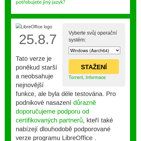
potřebujete jiný jazyk?
Vyberte svůj operační
25.8.7
systém:
Tato verze je
STAŽENÍ
poněkud starší
a neobsahuje
Torrent
,
Informace
nejnovější
funkce, ale byla déle testována. Pro
podnikové nasazení
důrazně
doporučujeme podporu od
certifikovaných partnerů
, kteří také
nabízejí dlouhodobě podporované
verze programu LibreOffice .