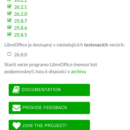
26.2.2
26.2.1
26.2.0
25.8.7
25.8.6
25.8.5
LibreOffice je dostupný v následujících
testovacích
verzích:
26.8.0
Starší verze programu LibreOffice (nemusí být
podporovány!) Jsou k dispozici
v archivu
DOCUMENTATION
PROVIDE FEEDBACK
JOIN THE PROJECT!