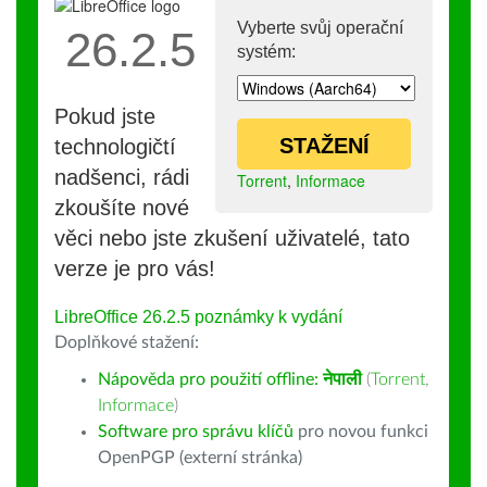
Vyberte svůj operační
26.2.5
systém:
Pokud jste
STAŽENÍ
technologičtí
nadšenci, rádi
Torrent
,
Informace
zkoušíte nové
věci nebo jste zkušení uživatelé, tato
verze je pro vás!
LibreOffice 26.2.5 poznámky k vydání
Doplňkové stažení:
Nápověda pro použití offline:
नेपाली
(
Torrent
,
Informace
)
Software pro správu klíčů
pro novou funkci
OpenPGP (externí stránka)