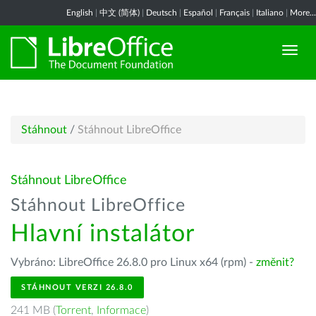
English
|
中文 (简体)
|
Deutsch
|
Español
|
Français
|
Italiano
|
More...
Stáhnout
/
Stáhnout LibreOffice
Stáhnout LibreOffice
Stáhnout LibreOffice
Hlavní instalátor
Vybráno: LibreOffice 26.8.0 pro Linux x64 (rpm) -
změnit?
STÁHNOUT VERZI 26.8.0
241 MB (
Torrent
,
Informace
)