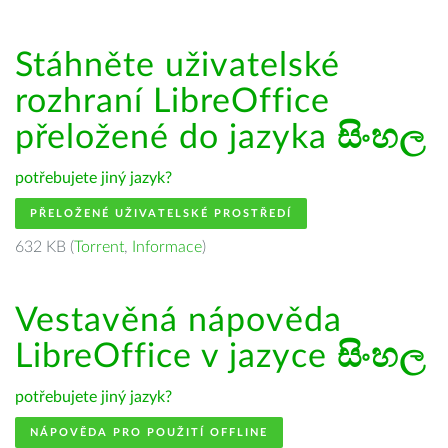
Stáhněte uživatelské
rozhraní LibreOffice
přeložené do jazyka
සිංහල
potřebujete jiný jazyk?
PŘELOŽENÉ UŽIVATELSKÉ PROSTŘEDÍ
632 KB (
Torrent
,
Informace
)
Vestavěná nápověda
LibreOffice v jazyce
සිංහල
potřebujete jiný jazyk?
NÁPOVĚDA PRO POUŽITÍ OFFLINE