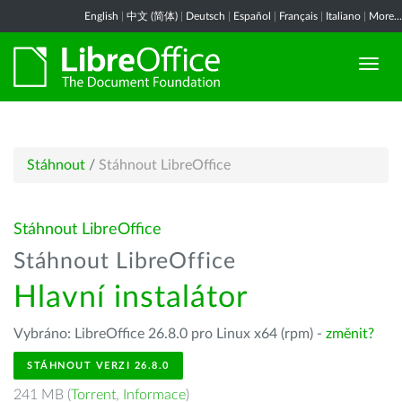
English
|
中文 (简体)
|
Deutsch
|
Español
|
Français
|
Italiano
|
More...
Stáhnout
/
Stáhnout LibreOffice
Stáhnout LibreOffice
Stáhnout LibreOffice
Hlavní instalátor
Vybráno: LibreOffice 26.8.0 pro Linux x64 (rpm) -
změnit?
STÁHNOUT VERZI 26.8.0
241 MB (
Torrent
,
Informace
)