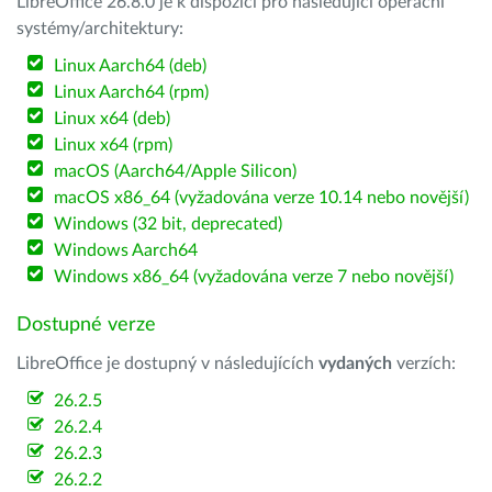
LibreOffice 26.8.0 je k dispozici pro následující operační
systémy/architektury:
Linux Aarch64 (deb)
Linux Aarch64 (rpm)
Linux x64 (deb)
Linux x64 (rpm)
macOS (Aarch64/Apple Silicon)
macOS x86_64 (vyžadována verze 10.14 nebo novější)
Windows (32 bit, deprecated)
Windows Aarch64
Windows x86_64 (vyžadována verze 7 nebo novější)
Dostupné verze
LibreOffice je dostupný v následujících
vydaných
verzích:
26.2.5
26.2.4
26.2.3
26.2.2