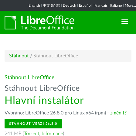
English
|
中文 (简体)
|
Deutsch
|
Español
|
Français
|
Italiano
|
More...
Stáhnout
/
Stáhnout LibreOffice
Stáhnout LibreOffice
Stáhnout LibreOffice
Hlavní instalátor
Vybráno: LibreOffice 26.8.0 pro Linux x64 (rpm) -
změnit?
STÁHNOUT VERZI 26.8.0
241 MB (
Torrent
,
Informace
)