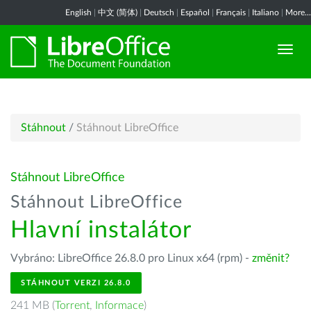
English
|
中文 (简体)
|
Deutsch
|
Español
|
Français
|
Italiano
|
More...
Stáhnout
/
Stáhnout LibreOffice
Stáhnout LibreOffice
Stáhnout LibreOffice
Hlavní instalátor
Vybráno: LibreOffice 26.8.0 pro Linux x64 (rpm) -
změnit?
STÁHNOUT VERZI 26.8.0
241 MB (
Torrent
,
Informace
)