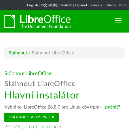
English
|
中文 (简体)
|
Deutsch
|
Español
|
Français
|
Italiano
|
More...
Stáhnout
/
Stáhnout LibreOffice
Stáhnout LibreOffice
Stáhnout LibreOffice
Hlavní instalátor
Vybráno: LibreOffice 26.8.0 pro Linux x64 (rpm) -
změnit?
STÁHNOUT VERZI 26.8.0
241 MB (
Torrent
,
Informace
)