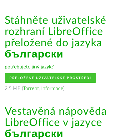
Stáhněte uživatelské
rozhraní LibreOffice
přeložené do jazyka
български
potřebujete jiný jazyk?
PŘELOŽENÉ UŽIVATELSKÉ PROSTŘEDÍ
2.5 MB (
Torrent
,
Informace
)
Vestavěná nápověda
LibreOffice v jazyce
български