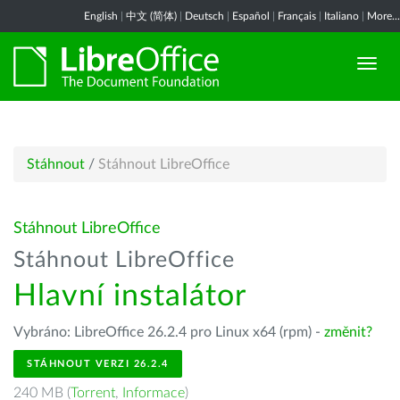
English
|
中文 (简体)
|
Deutsch
|
Español
|
Français
|
Italiano
|
More...
Stáhnout
/
Stáhnout LibreOffice
Stáhnout LibreOffice
Stáhnout LibreOffice
Hlavní instalátor
Vybráno: LibreOffice 26.2.4 pro Linux x64 (rpm) -
změnit?
STÁHNOUT VERZI 26.2.4
240 MB (
Torrent
,
Informace
)