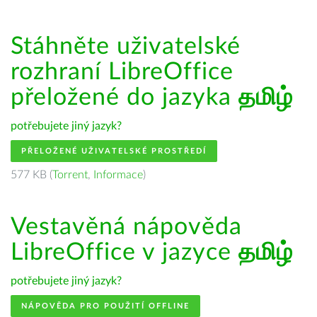
Stáhněte uživatelské
rozhraní LibreOffice
přeložené do jazyka
தமிழ்
potřebujete jiný jazyk?
PŘELOŽENÉ UŽIVATELSKÉ PROSTŘEDÍ
577 KB (
Torrent
,
Informace
)
Vestavěná nápověda
LibreOffice v jazyce
தமிழ்
potřebujete jiný jazyk?
NÁPOVĚDA PRO POUŽITÍ OFFLINE