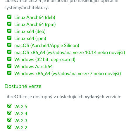
LibreOffice 26.2.4 je k dispozici pro následující operační
systémy/architektury:
Linux Aarch64 (deb)
Linux Aarch64 (rpm)
Linux x64 (deb)
Linux x64 (rpm)
macOS (Aarch64/Apple Silicon)
macOS x86_64 (vyžadována verze 10.14 nebo novější)
Windows (32 bit, deprecated)
Windows Aarch64
Windows x86_64 (vyžadována verze 7 nebo novější)
Dostupné verze
LibreOffice je dostupný v následujících
vydaných
verzích:
26.2.5
26.2.4
26.2.3
26.2.2