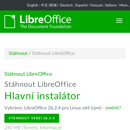
English
|
中文 (简体)
|
Deutsch
|
Español
|
Français
|
Italiano
|
More...
Stáhnout
/
Stáhnout LibreOffice
Stáhnout LibreOffice
Stáhnout LibreOffice
Hlavní instalátor
Vybráno: LibreOffice 26.2.4 pro Linux x64 (rpm) -
změnit?
STÁHNOUT VERZI 26.2.4
240 MB (
Torrent
,
Informace
)