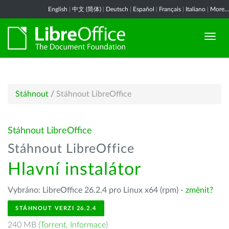
English
|
中文 (简体)
|
Deutsch
|
Español
|
Français
|
Italiano
|
More...
Stáhnout
/
Stáhnout LibreOffice
Stáhnout LibreOffice
Stáhnout LibreOffice
Hlavní instalátor
Vybráno: LibreOffice 26.2.4 pro Linux x64 (rpm) -
změnit?
STÁHNOUT VERZI 26.2.4
240 MB (
Torrent
,
Informace
)