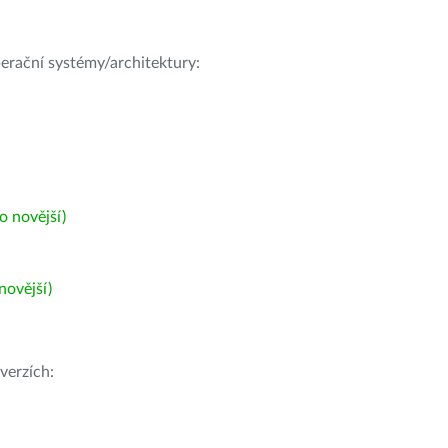
operační systémy/architektury:
 novější)
ovější)
verzích: