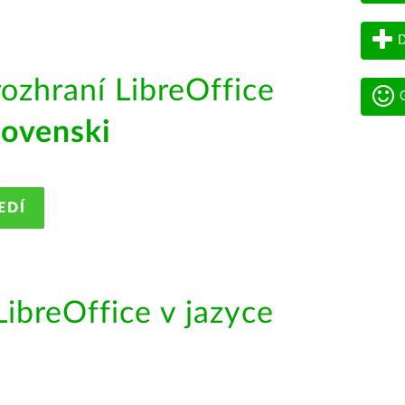
D
rozhraní LibreOffice
G
lovenski
EDÍ
ibreOffice v jazyce