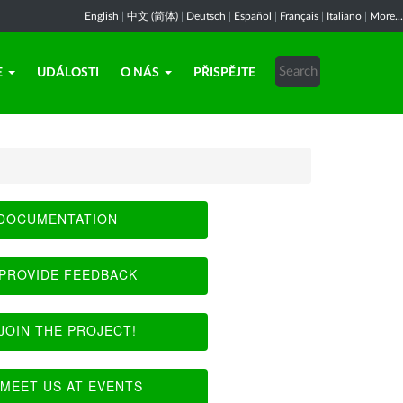
English
|
中文 (简体)
|
Deutsch
|
Español
|
Français
|
Italiano
|
More...
E
UDÁLOSTI
O NÁS
PŘISPĚJTE
DOCUMENTATION
PROVIDE FEEDBACK
JOIN THE PROJECT!
MEET US AT EVENTS