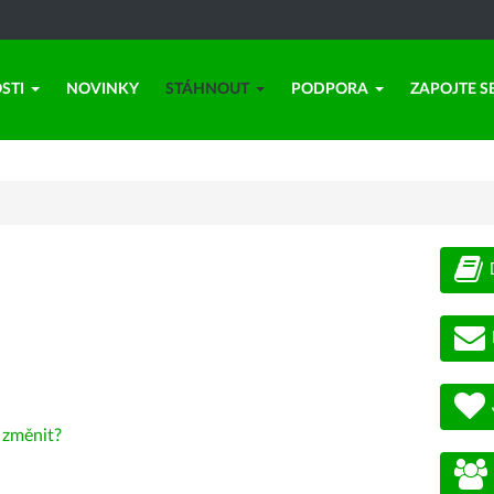
STI
NOVINKY
STÁHNOUT
PODPORA
ZAPOJTE S
-
změnit?