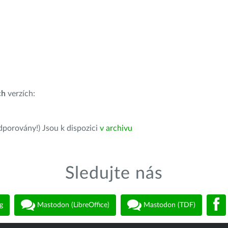
ch
verzích:
dporovány!) Jsou k dispozici
v archivu
Sledujte nás
g
Mastodon (LibreOffice)
Mastodon (TDF)