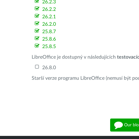
26.2.3
26.2.2
26.2.1
26.2.0
25.8.7
25.8.6
25.8.5
LibreOffice je dostupný v následujících
testovací
26.8.0
Starší verze programu LibreOffice (nemusí být po
Our blo