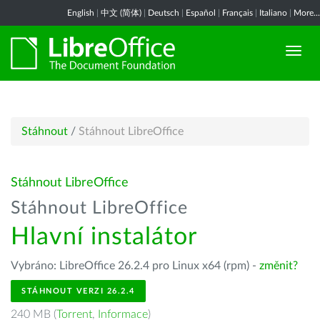
English
|
中文 (简体)
|
Deutsch
|
Español
|
Français
|
Italiano
|
More...
Stáhnout
/
Stáhnout LibreOffice
Stáhnout LibreOffice
Stáhnout LibreOffice
Hlavní instalátor
Vybráno: LibreOffice 26.2.4 pro Linux x64 (rpm) -
změnit?
STÁHNOUT VERZI 26.2.4
240 MB (
Torrent
,
Informace
)