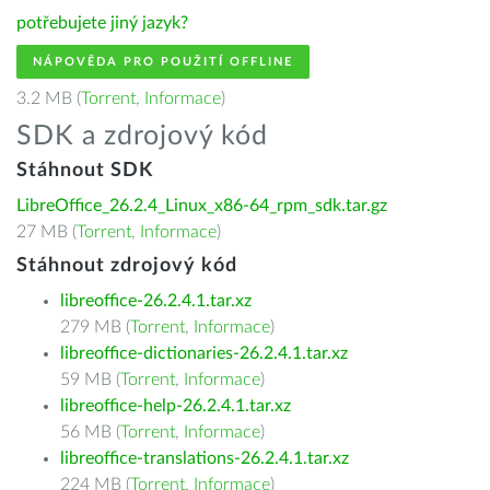
potřebujete jiný jazyk?
NÁPOVĚDA PRO POUŽITÍ OFFLINE
3.2 MB (
Torrent
,
Informace
)
SDK a zdrojový kód
Stáhnout SDK
LibreOffice_26.2.4_Linux_x86-64_rpm_sdk.tar.gz
27 MB (
Torrent
,
Informace
)
Stáhnout zdrojový kód
libreoffice-26.2.4.1.tar.xz
279 MB (
Torrent
,
Informace
)
libreoffice-dictionaries-26.2.4.1.tar.xz
59 MB (
Torrent
,
Informace
)
libreoffice-help-26.2.4.1.tar.xz
56 MB (
Torrent
,
Informace
)
libreoffice-translations-26.2.4.1.tar.xz
224 MB (
Torrent
,
Informace
)