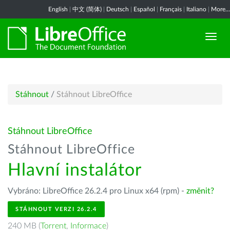
English
|
中文 (简体)
|
Deutsch
|
Español
|
Français
|
Italiano
|
More...
Stáhnout
/
Stáhnout LibreOffice
Stáhnout LibreOffice
Stáhnout LibreOffice
Hlavní instalátor
Vybráno: LibreOffice 26.2.4 pro Linux x64 (rpm) -
změnit?
STÁHNOUT VERZI 26.2.4
240 MB (
Torrent
,
Informace
)