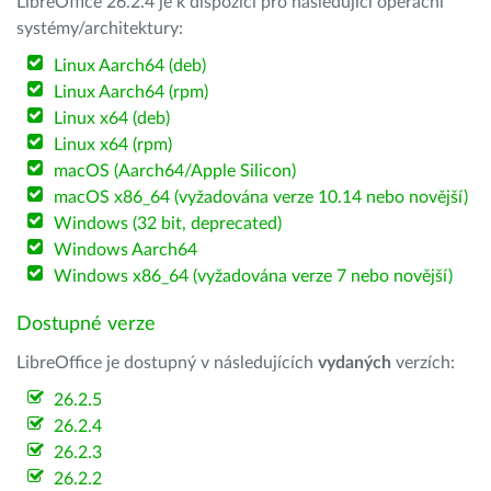
LibreOffice 26.2.4 je k dispozici pro následující operační
systémy/architektury:
Linux Aarch64 (deb)
Linux Aarch64 (rpm)
Linux x64 (deb)
Linux x64 (rpm)
macOS (Aarch64/Apple Silicon)
macOS x86_64 (vyžadována verze 10.14 nebo novější)
Windows (32 bit, deprecated)
Windows Aarch64
Windows x86_64 (vyžadována verze 7 nebo novější)
Dostupné verze
LibreOffice je dostupný v následujících
vydaných
verzích:
26.2.5
26.2.4
26.2.3
26.2.2