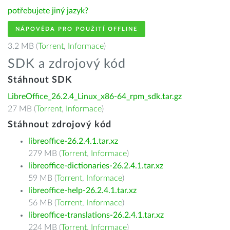
potřebujete jiný jazyk?
NÁPOVĚDA PRO POUŽITÍ OFFLINE
3.2 MB (
Torrent
,
Informace
)
SDK a zdrojový kód
Stáhnout SDK
LibreOffice_26.2.4_Linux_x86-64_rpm_sdk.tar.gz
27 MB (
Torrent
,
Informace
)
Stáhnout zdrojový kód
libreoffice-26.2.4.1.tar.xz
279 MB (
Torrent
,
Informace
)
libreoffice-dictionaries-26.2.4.1.tar.xz
59 MB (
Torrent
,
Informace
)
libreoffice-help-26.2.4.1.tar.xz
56 MB (
Torrent
,
Informace
)
libreoffice-translations-26.2.4.1.tar.xz
224 MB (
Torrent
,
Informace
)