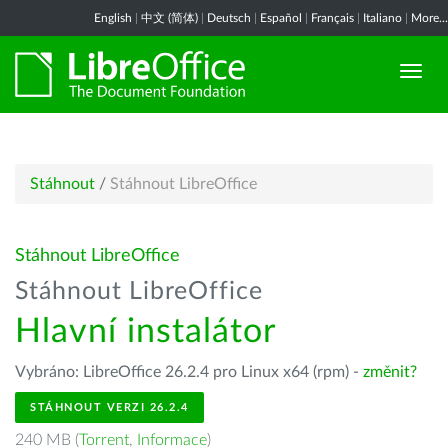
English
|
中文 (简体)
|
Deutsch
|
Español
|
Français
|
Italiano
|
More...
Stáhnout
/
Stáhnout LibreOffice
Stáhnout LibreOffice
Stáhnout LibreOffice
Hlavní instalátor
Vybráno: LibreOffice 26.2.4 pro Linux x64 (rpm) -
změnit?
STÁHNOUT VERZI 26.2.4
240 MB (
Torrent
,
Informace
)