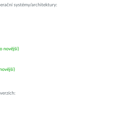
operační systémy/architektury:
 novější)
ovější)
verzích: