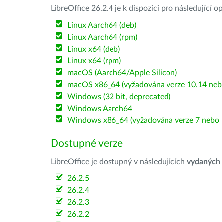
LibreOffice 26.2.4 je k dispozici pro následující 
Linux Aarch64 (deb)
Linux Aarch64 (rpm)
Linux x64 (deb)
Linux x64 (rpm)
macOS (Aarch64/Apple Silicon)
macOS x86_64 (vyžadována verze 10.14 nebo
Windows (32 bit, deprecated)
Windows Aarch64
Windows x86_64 (vyžadována verze 7 nebo n
Dostupné verze
LibreOffice je dostupný v následujících
vydaných
26.2.5
26.2.4
26.2.3
26.2.2