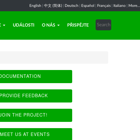
English
|
中文 (简体)
|
Deutsch
|
Español
|
Français
|
Italiano
|
More...
E
UDÁLOSTI
O NÁS
PŘISPĚJTE
DOCUMENTATION
PROVIDE FEEDBACK
JOIN THE PROJECT!
MEET US AT EVENTS