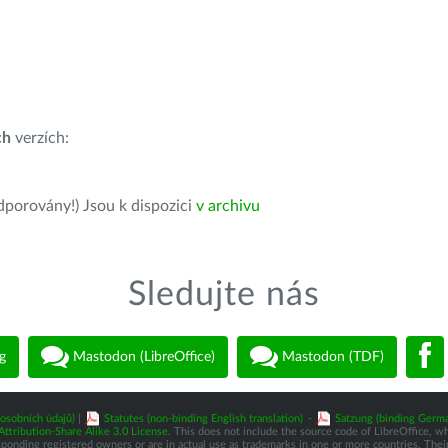
ch
verzích:
dporovány!) Jsou k dispozici
v archivu
Sledujte nás
g
Mastodon (LibreOffice)
Mastodon (TDF)
osobních údajů)
|
Statutes (non-binding English translation)
-
Satzung (binding Germa
tribution-Share Alike 3.0 License
. This does not include the source code of LibreOffice, w
nding registered owners or are in actual use as trademarks in one or more countries. Their 