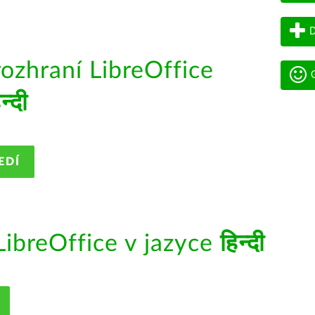
D
rozhraní LibreOffice
G
न्दी
EDÍ
ibreOffice v jazyce
हिन्दी