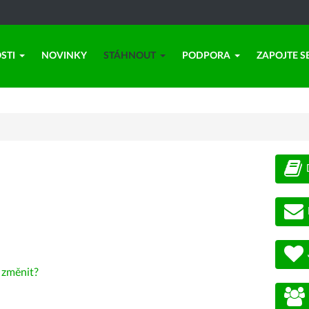
STI
NOVINKY
STÁHNOUT
PODPORA
ZAPOJTE S
-
změnit?