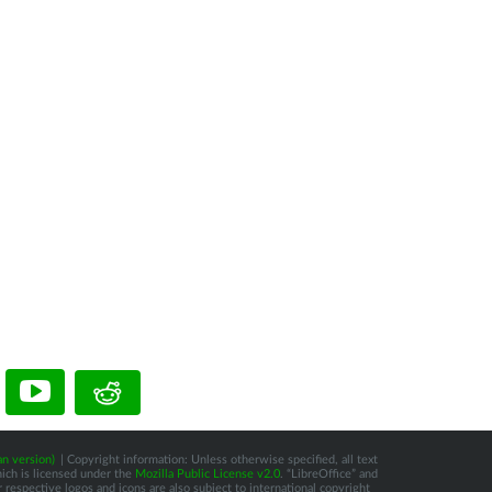
n version)
| Copyright information: Unless otherwise specified, all text
hich is licensed under the
Mozilla Public License v2.0
. “LibreOffice” and
respective logos and icons are also subject to international copyright