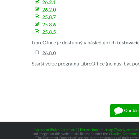
26.2.1
26.2.0
25.8.7
25.8.6
25.8.5
LibreOffice je dostupný v následujících
testovací
26.8.0
Starší verze programu LibreOffice (nemusí být po
Our blo
Impressum (Právní informace)
|
Datenschutzerklärung (Zásady ochrany 
and images on this website are licensed under the
Creative Commons At
“The Document Foundation” are registered trademarks of their correspo