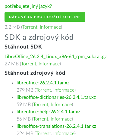
potřebujete jiný jazyk?
NÁPOVĚDA PRO POUŽITÍ OFFLINE
3.2 MB (
Torrent
,
Informace
)
SDK a zdrojový kód
Stáhnout SDK
LibreOffice_26.2.4_Linux_x86-64_rpm_sdk.tar.gz
27 MB (
Torrent
,
Informace
)
Stáhnout zdrojový kód
libreoffice-26.2.4.1.tar.xz
279 MB (
Torrent
,
Informace
)
libreoffice-dictionaries-26.2.4.1.tar.xz
59 MB (
Torrent
,
Informace
)
libreoffice-help-26.2.4.1.tar.xz
56 MB (
Torrent
,
Informace
)
libreoffice-translations-26.2.4.1.tar.xz
224 MB (
Torrent
,
Informace
)