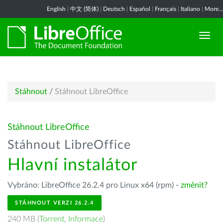
English
|
中文 (简体)
|
Deutsch
|
Español
|
Français
|
Italiano
|
More...
Stáhnout
/
Stáhnout LibreOffice
Stáhnout LibreOffice
Stáhnout LibreOffice
Hlavní instalátor
Vybráno: LibreOffice 26.2.4 pro Linux x64 (rpm) -
změnit?
STÁHNOUT VERZI 26.2.4
240 MB (
Torrent
,
Informace
)