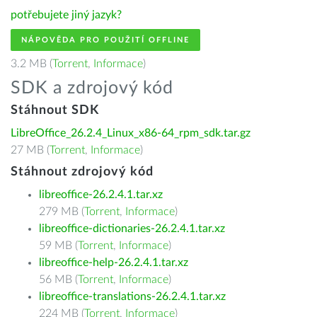
potřebujete jiný jazyk?
NÁPOVĚDA PRO POUŽITÍ OFFLINE
3.2 MB (
Torrent
,
Informace
)
SDK a zdrojový kód
Stáhnout SDK
LibreOffice_26.2.4_Linux_x86-64_rpm_sdk.tar.gz
27 MB (
Torrent
,
Informace
)
Stáhnout zdrojový kód
libreoffice-26.2.4.1.tar.xz
279 MB (
Torrent
,
Informace
)
libreoffice-dictionaries-26.2.4.1.tar.xz
59 MB (
Torrent
,
Informace
)
libreoffice-help-26.2.4.1.tar.xz
56 MB (
Torrent
,
Informace
)
libreoffice-translations-26.2.4.1.tar.xz
224 MB (
Torrent
,
Informace
)