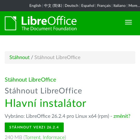
English
|
中文 (简体)
|
Deutsch
|
Español
|
Français
|
Italiano
|
More...
Stáhnout
/
Stáhnout LibreOffice
Stáhnout LibreOffice
Stáhnout LibreOffice
Hlavní instalátor
Vybráno: LibreOffice 26.2.4 pro Linux x64 (rpm) -
změnit?
STÁHNOUT VERZI 26.2.4
240 MB (
Torrent
,
Informace
)