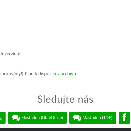
ch
verzích:
dporovány!) Jsou k dispozici
v archivu
Sledujte nás
g
Mastodon (LibreOffice)
Mastodon (TDF)