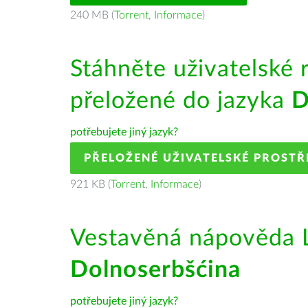
240 MB (
Torrent
,
Informace
)
Stáhněte uživatelské 
přeložené do jazyka
D
potřebujete jiný jazyk?
PŘELOŽENÉ UŽIVATELSKÉ PROSTŘ
921 KB (
Torrent
,
Informace
)
Vestavěná nápověda L
Dolnoserbšćina
potřebujete jiný jazyk?