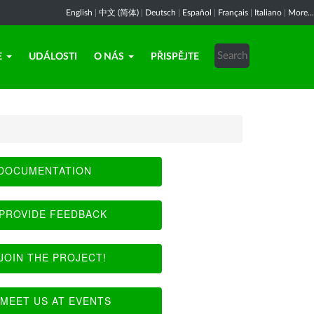
English
|
中文 (简体)
|
Deutsch
|
Español
|
Français
|
Italiano
|
More...
E
UDÁLOSTI
O NÁS
PŘISPĚJTE
DOCUMENTATION
PROVIDE FEEDBACK
JOIN THE PROJECT!
MEET US AT EVENTS