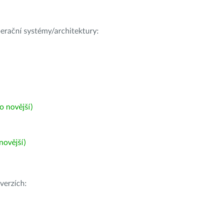
operační systémy/architektury:
 novější)
ovější)
verzích: