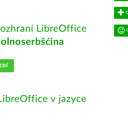
D
rozhraní LibreOffice
G
olnoserbšćina
EDÍ
ibreOffice v jazyce