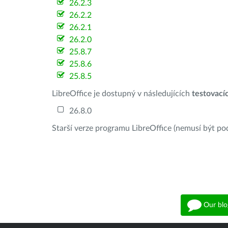
26.2.3
26.2.2
26.2.1
26.2.0
25.8.7
25.8.6
25.8.5
LibreOffice je dostupný v následujících
testovací
26.8.0
Starší verze programu LibreOffice (nemusí být po
Our blo