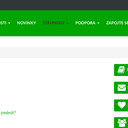
STI
NOVINKY
STÁHNOUT
PODPORA
ZAPOJTE S
-
změnit?