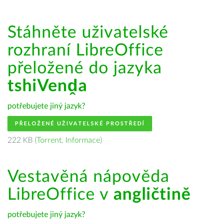
Stáhněte uživatelské
rozhraní LibreOffice
přeložené do jazyka
tshiVenḓa
potřebujete jiný jazyk?
PŘELOŽENÉ UŽIVATELSKÉ PROSTŘEDÍ
222 KB (
Torrent
,
Informace
)
Vestavěná nápověda
LibreOffice v
angličtině
potřebujete jiný jazyk?