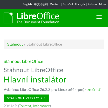
English
|
中文 (简体)
|
Deutsch
|
Español
|
Français
|
Italiano
|
More...
Stáhnout
/
Stáhnout LibreOffice
Stáhnout LibreOffice
Stáhnout LibreOffice
Hlavní instalátor
Vybráno: LibreOffice 26.2.3 pro Linux x64 (rpm) -
změnit?
STÁHNOUT VERZI 26.2.3
238 MB (
Torrent
,
Informace
)