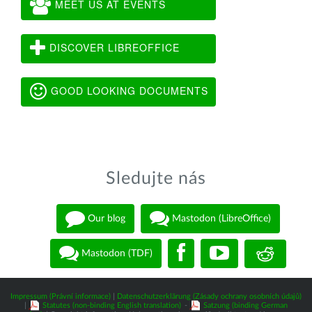
MEET US AT EVENTS
DISCOVER LIBREOFFICE
GOOD LOOKING DOCUMENTS
Sledujte nás
Our blog
Mastodon (LibreOffice)
Mastodon (TDF)
Impressum (Právní informace)
|
Datenschutzerklärung (Zásady ochrany osobních údajů)
|
Statutes (non-binding English translation)
-
Satzung (binding German