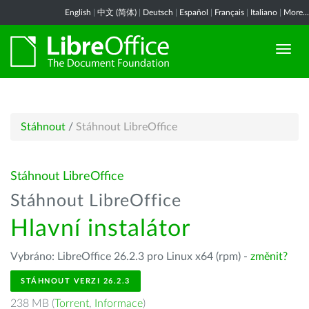
English
|
中文 (简体)
|
Deutsch
|
Español
|
Français
|
Italiano
|
More...
Stáhnout
/
Stáhnout LibreOffice
Stáhnout LibreOffice
Stáhnout LibreOffice
Hlavní instalátor
Vybráno: LibreOffice 26.2.3 pro Linux x64 (rpm) -
změnit?
STÁHNOUT VERZI 26.2.3
238 MB (
Torrent
,
Informace
)