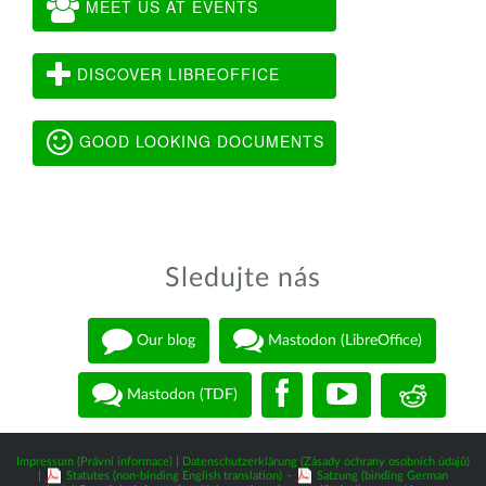
MEET US AT EVENTS
DISCOVER LIBREOFFICE
GOOD LOOKING DOCUMENTS
Sledujte nás
Our blog
Mastodon (LibreOffice)
Mastodon (TDF)
Impressum (Právní informace)
|
Datenschutzerklärung (Zásady ochrany osobních údajů)
|
Statutes (non-binding English translation)
-
Satzung (binding German