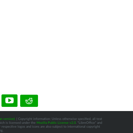
n version)
| Copyright information: Unless otherwise specified, all text
hich is licensed under the
Mozilla Public License v2.0
. “LibreOffice” and
respective logos and icons are also subject to international copyright
rg.