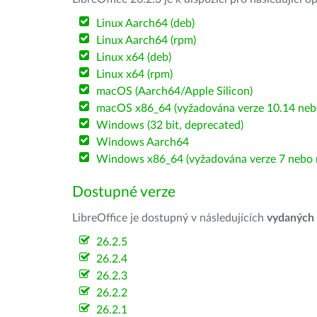
Linux Aarch64 (deb)
Linux Aarch64 (rpm)
Linux x64 (deb)
Linux x64 (rpm)
macOS (Aarch64/Apple Silicon)
macOS x86_64 (vyžadována verze 10.14 nebo
Windows (32 bit, deprecated)
Windows Aarch64
Windows x86_64 (vyžadována verze 7 nebo n
Dostupné verze
LibreOffice je dostupný v následujících
vydaných
26.2.5
26.2.4
26.2.3
26.2.2
26.2.1