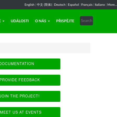
English
|
中文 (简体)
|
Deutsch
|
Español
|
Français
|
Italiano
|
More...
E
UDÁLOSTI
O NÁS
PŘISPĚJTE
DOCUMENTATION
PROVIDE FEEDBACK
JOIN THE PROJECT!
MEET US AT EVENTS