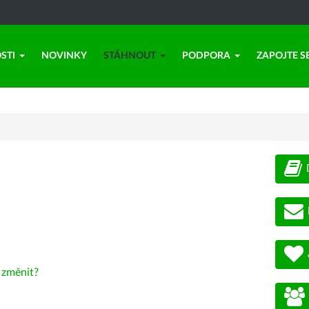
STI
NOVINKY
STÁHNOUT
PODPORA
ZAPOJTE S
-
změnit?