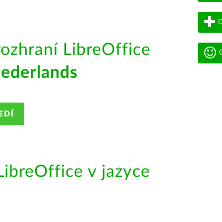
D
rozhraní LibreOffice
G
ederlands
EDÍ
ibreOffice v jazyce