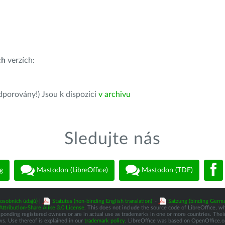
ch
verzích:
dporovány!) Jsou k dispozici
v archivu
Sledujte nás
g
Mastodon (LibreOffice)
Mastodon (TDF)
osobních údajů)
|
Statutes (non-binding English translation)
-
Satzung (binding Germa
tribution-Share Alike 3.0 License
. This does not include the source code of LibreOffice, w
nding registered owners or are in actual use as trademarks in one or more countries. Their 
ws. Use thereof is explained in our
trademark policy
. LibreOffice was based on OpenOffice.o