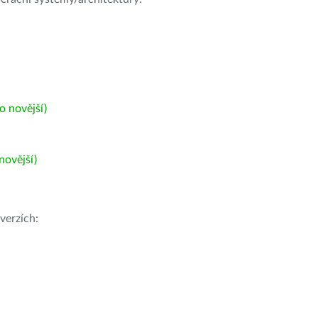
 novější)
ovější)
verzích: