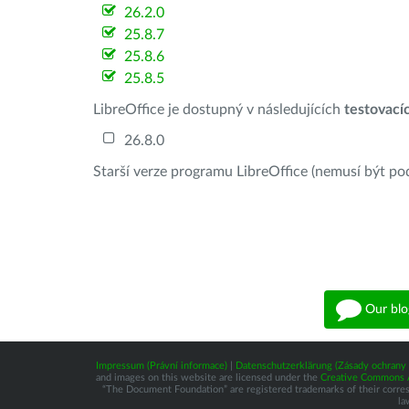
26.2.0
25.8.7
25.8.6
25.8.5
LibreOffice je dostupný v následujících
testovací
26.8.0
Starší verze programu LibreOffice (nemusí být po
Our blo
Impressum (Právní informace)
|
Datenschutzerklärung (Zásady ochrany 
and images on this website are licensed under the
Creative Commons At
“The Document Foundation” are registered trademarks of their correspo
la