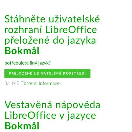
Stáhněte uživatelské
rozhraní LibreOffice
přeložené do jazyka
Bokmål
potřebujete jiný jazyk?
PŘELOŽENÉ UŽIVATELSKÉ PROSTŘEDÍ
3.4 MB (
Torrent
,
Informace
)
Vestavěná nápověda
LibreOffice v jazyce
Bokmål