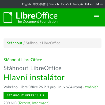
English
|
中文 (简体)
|
Deutsch
|
Español
|
Français
|
Italiano
|
More...
Stáhnout
/
Stáhnout LibreOffice
Stáhnout LibreOffice
Stáhnout LibreOffice
Hlavní instalátor
Vybráno: LibreOffice 26.2.3 pro Linux x64 (rpm) -
změnit?
STÁHNOUT VERZI 26.2.3
238 MB (
Torrent
,
Informace
)