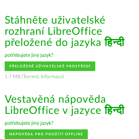
Stáhněte uživatelské
rozhraní LibreOffice
přeložené do jazyka
हिन्दी
potřebujete jiný jazyk?
PŘELOŽENÉ UŽIVATELSKÉ PROSTŘEDÍ
1.7 MB (
Torrent
,
Informace
)
Vestavěná nápověda
LibreOffice v jazyce
हिन्दी
potřebujete jiný jazyk?
NÁPOVĚDA PRO POUŽITÍ OFFLINE