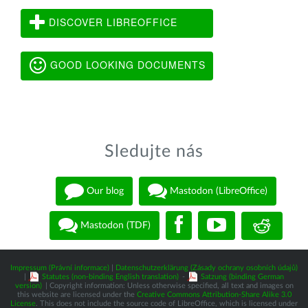
DISCOVER LIBREOFFICE
GOOD LOOKING DOCUMENTS
Sledujte nás
Our blog
Mastodon (LibreOffice)
Mastodon (TDF)
Impressum (Právní informace)
|
Datenschutzerklärung (Zásady ochrany osobních údajů)
|
Statutes (non-binding English translation)
-
Satzung (binding German
version)
| Copyright information: Unless otherwise specified, all text and images on
this website are licensed under the
Creative Commons Attribution-Share Alike 3.0
License
. This does not include the source code of LibreOffice, which is licensed under