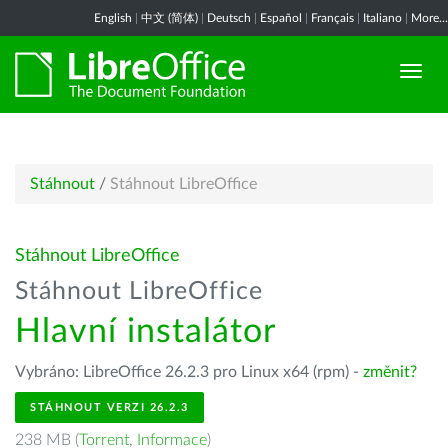
English
|
中文 (简体)
|
Deutsch
|
Español
|
Français
|
Italiano
|
More...
Stáhnout
/
Stáhnout LibreOffice
Stáhnout LibreOffice
Stáhnout LibreOffice
Hlavní instalátor
Vybráno: LibreOffice 26.2.3 pro Linux x64 (rpm) -
změnit?
STÁHNOUT VERZI 26.2.3
238 MB (
Torrent
,
Informace
)