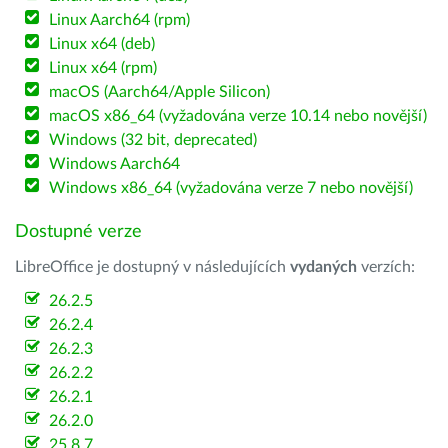
Linux Aarch64 (rpm)
Linux x64 (deb)
Linux x64 (rpm)
macOS (Aarch64/Apple Silicon)
macOS x86_64 (vyžadována verze 10.14 nebo novější)
Windows (32 bit, deprecated)
Windows Aarch64
Windows x86_64 (vyžadována verze 7 nebo novější)
Dostupné verze
LibreOffice je dostupný v následujících
vydaných
verzích:
26.2.5
26.2.4
26.2.3
26.2.2
26.2.1
26.2.0
25.8.7