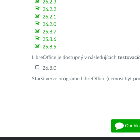
26.2.3
26.2.2
26.2.1
26.2.0
25.8.7
25.8.6
25.8.5
LibreOffice je dostupný v následujících
testovací
26.8.0
Starší verze programu LibreOffice (nemusí být po
Our blo