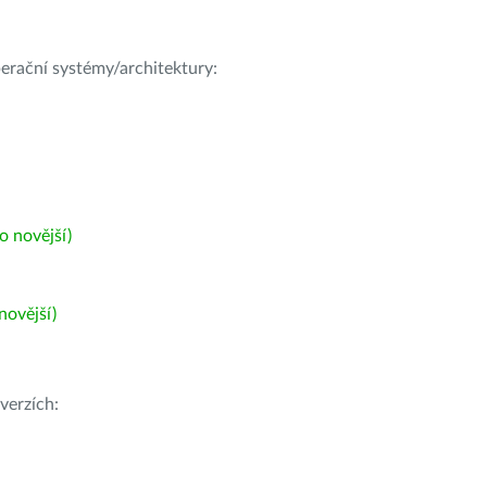
operační systémy/architektury:
 novější)
ovější)
verzích: