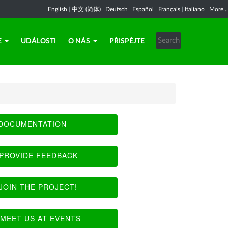
English
|
中文 (简体)
|
Deutsch
|
Español
|
Français
|
Italiano
|
More...
E
UDÁLOSTI
O NÁS
PŘISPĚJTE
DOCUMENTATION
PROVIDE FEEDBACK
JOIN THE PROJECT!
MEET US AT EVENTS