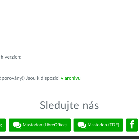
ch
verzích:
dporovány!) Jsou k dispozici
v archivu
Sledujte nás
g
Mastodon (LibreOffice)
Mastodon (TDF)