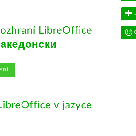
D
rozhraní LibreOffice
G
акедонски
EDÍ
ibreOffice v jazyce