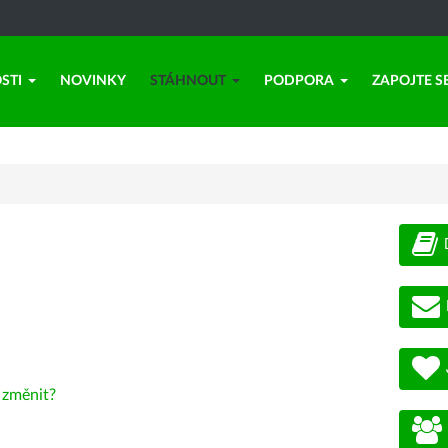
STI
NOVINKY
STÁHNOUT
PODPORA
ZAPOJTE S
-
změnit?