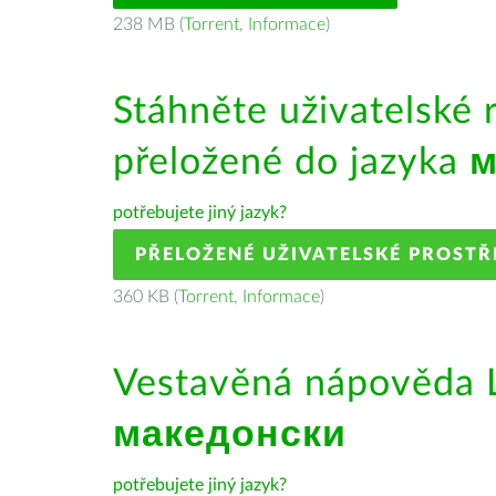
238 MB (
Torrent
,
Informace
)
Stáhněte uživatelské 
přeložené do jazyka
м
potřebujete jiný jazyk?
PŘELOŽENÉ UŽIVATELSKÉ PROSTŘ
360 KB (
Torrent
,
Informace
)
Vestavěná nápověda L
македонски
potřebujete jiný jazyk?