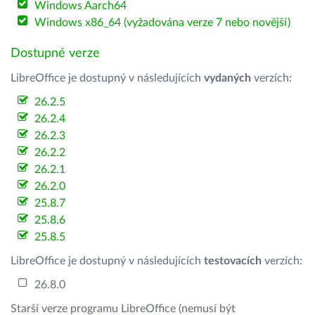
Windows Aarch64
Windows x86_64 (vyžadována verze 7 nebo novější)
Dostupné verze
LibreOffice je dostupný v následujících
vydaných
verzích:
26.2.5
26.2.4
26.2.3
26.2.2
26.2.1
26.2.0
25.8.7
25.8.6
25.8.5
LibreOffice je dostupný v následujících
testovacích
verzích:
26.8.0
Starší verze programu LibreOffice (nemusí být