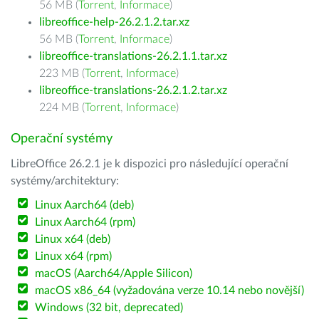
56 MB (
Torrent
,
Informace
)
libreoffice-help-26.2.1.2.tar.xz
56 MB (
Torrent
,
Informace
)
libreoffice-translations-26.2.1.1.tar.xz
223 MB (
Torrent
,
Informace
)
libreoffice-translations-26.2.1.2.tar.xz
224 MB (
Torrent
,
Informace
)
Operační systémy
LibreOffice 26.2.1 je k dispozici pro následující operační
systémy/architektury:
Linux Aarch64 (deb)
Linux Aarch64 (rpm)
Linux x64 (deb)
Linux x64 (rpm)
macOS (Aarch64/Apple Silicon)
macOS x86_64 (vyžadována verze 10.14 nebo novější)
Windows (32 bit, deprecated)