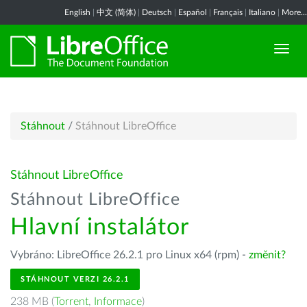
English
|
中文 (简体)
|
Deutsch
|
Español
|
Français
|
Italiano
|
More...
Stáhnout
/
Stáhnout LibreOffice
Stáhnout LibreOffice
Stáhnout LibreOffice
Hlavní instalátor
Vybráno: LibreOffice 26.2.1 pro Linux x64 (rpm) -
změnit?
STÁHNOUT VERZI 26.2.1
238 MB (
Torrent
,
Informace
)