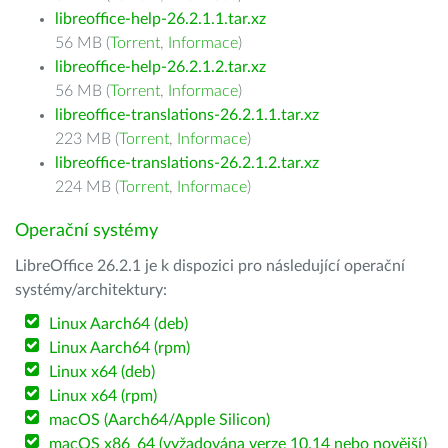
libreoffice-help-26.2.1.1.tar.xz
56 MB (
Torrent
,
Informace
)
libreoffice-help-26.2.1.2.tar.xz
56 MB (
Torrent
,
Informace
)
libreoffice-translations-26.2.1.1.tar.xz
223 MB (
Torrent
,
Informace
)
libreoffice-translations-26.2.1.2.tar.xz
224 MB (
Torrent
,
Informace
)
Operační systémy
LibreOffice 26.2.1 je k dispozici pro následující operační
systémy/architektury:
Linux Aarch64 (deb)
Linux Aarch64 (rpm)
Linux x64 (deb)
Linux x64 (rpm)
macOS (Aarch64/Apple Silicon)
macOS x86_64 (vyžadována verze 10.14 nebo novější)