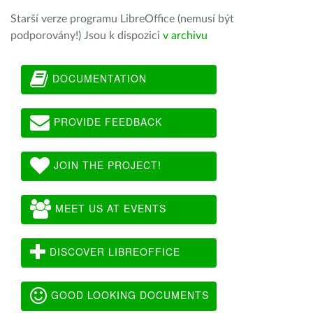
Starší verze programu LibreOffice (nemusí být
podporovány!) Jsou k dispozici
v archivu
DOCUMENTATION
PROVIDE FEEDBACK
JOIN THE PROJECT!
MEET US AT EVENTS
DISCOVER LIBREOFFICE
GOOD LOOKING DOCUMENTS