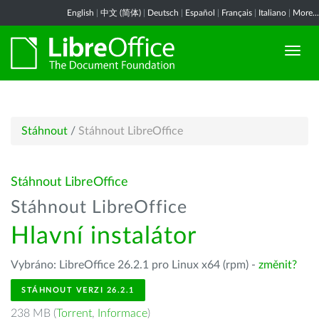
English
|
中文 (简体)
|
Deutsch
|
Español
|
Français
|
Italiano
|
More...
Stáhnout
/
Stáhnout LibreOffice
Stáhnout LibreOffice
Stáhnout LibreOffice
Hlavní instalátor
Vybráno: LibreOffice 26.2.1 pro Linux x64 (rpm) -
změnit?
STÁHNOUT VERZI 26.2.1
238 MB (
Torrent
,
Informace
)