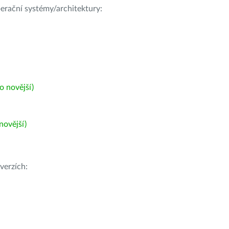
operační systémy/architektury:
 novější)
ovější)
verzích: