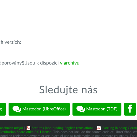
ch
verzích:
dporovány!) Jsou k dispozici
v archivu
Sledujte nás
g
Mastodon (LibreOffice)
Mastodon (TDF)
osobních údajů)
|
Statutes (non-binding English translation)
-
Satzung (binding Germa
tribution-Share Alike 3.0 License
. This does not include the source code of LibreOffice, w
nding registered owners or are in actual use as trademarks in one or more countries. Their 