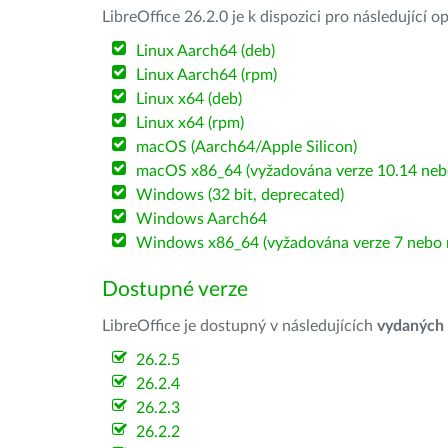
LibreOffice 26.2.0 je k dispozici pro následující 
Linux Aarch64 (deb)
Linux Aarch64 (rpm)
Linux x64 (deb)
Linux x64 (rpm)
macOS (Aarch64/Apple Silicon)
macOS x86_64 (vyžadována verze 10.14 nebo
Windows (32 bit, deprecated)
Windows Aarch64
Windows x86_64 (vyžadována verze 7 nebo n
Dostupné verze
LibreOffice je dostupný v následujících
vydaných
26.2.5
26.2.4
26.2.3
26.2.2