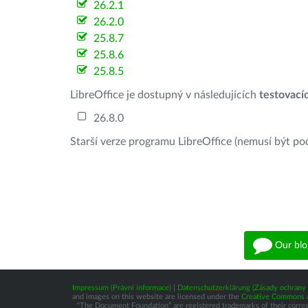
26.2.1
26.2.0
25.8.7
25.8.6
25.8.5
LibreOffice je dostupný v následujících
testovací
26.8.0
Starší verze programu LibreOffice (nemusí být po
Our blo
Impressum (Právní informace)
|
Datenschutzerklärung (Zásady ochrany 
and images on this website are licensed under the
Creative Commons At
“The Document Foundation” are registered trademarks of their correspo