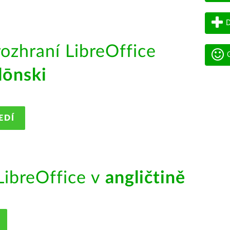
D
rozhraní LibreOffice
G
lōnski
EDÍ
ibreOffice v
angličtině