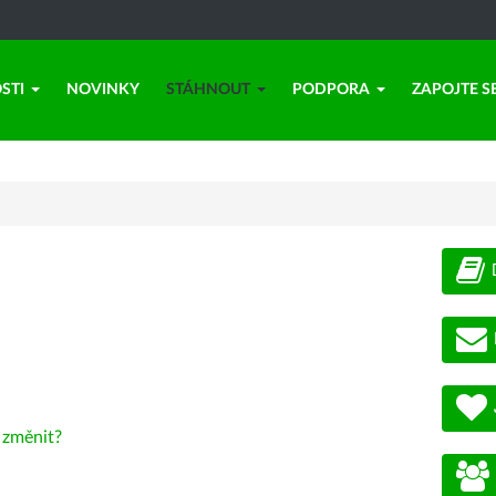
STI
NOVINKY
STÁHNOUT
PODPORA
ZAPOJTE S
-
změnit?