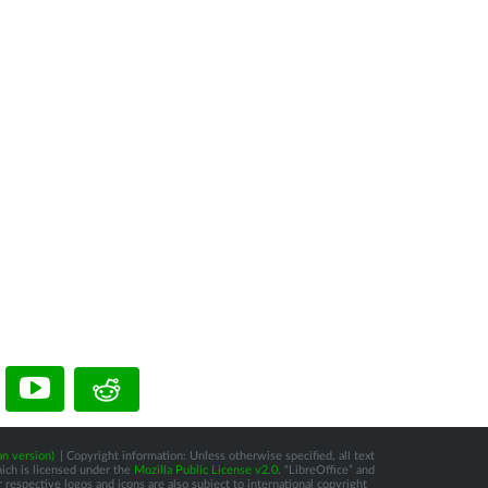
n version)
| Copyright information: Unless otherwise specified, all text
hich is licensed under the
Mozilla Public License v2.0
. “LibreOffice” and
respective logos and icons are also subject to international copyright