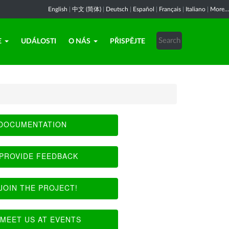
English
|
中文 (简体)
|
Deutsch
|
Español
|
Français
|
Italiano
|
More...
E
UDÁLOSTI
O NÁS
PŘISPĚJTE
DOCUMENTATION
PROVIDE FEEDBACK
JOIN THE PROJECT!
MEET US AT EVENTS