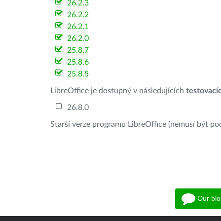
26.2.3
26.2.2
26.2.1
26.2.0
25.8.7
25.8.6
25.8.5
LibreOffice je dostupný v následujících
testovací
26.8.0
Starší verze programu LibreOffice (nemusí být po
Our blo