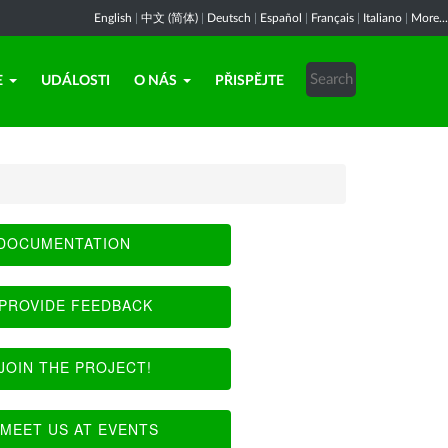
English
|
中文 (简体)
|
Deutsch
|
Español
|
Français
|
Italiano
|
More...
E
UDÁLOSTI
O NÁS
PŘISPĚJTE
DOCUMENTATION
PROVIDE FEEDBACK
JOIN THE PROJECT!
MEET US AT EVENTS