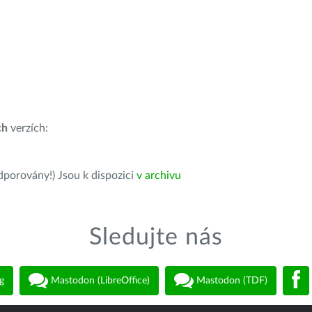
ch
verzích:
dporovány!) Jsou k dispozici
v archivu
Sledujte nás
g
Mastodon (LibreOffice)
Mastodon (TDF)