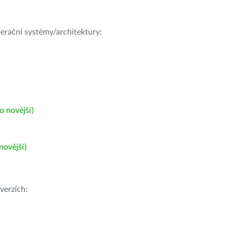
operační systémy/architektury:
 novější)
ovější)
verzích: