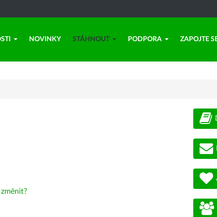
STI
NOVINKY
STÁHNOUT
PODPORA
ZAPOJTE S
-
změnit?