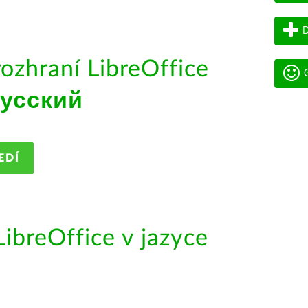
D
rozhraní LibreOffice
G
усский
EDÍ
ibreOffice v jazyce