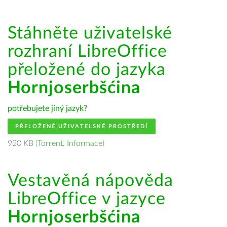
Stáhněte uživatelské
rozhraní LibreOffice
přeložené do jazyka
Hornjoserbšćina
potřebujete jiný jazyk?
PŘELOŽENÉ UŽIVATELSKÉ PROSTŘEDÍ
920 KB (
Torrent
,
Informace
)
Vestavěná nápověda
LibreOffice v jazyce
Hornjoserbšćina