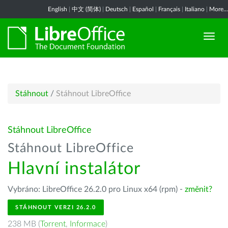
English
|
中文 (简体)
|
Deutsch
|
Español
|
Français
|
Italiano
|
More...
Stáhnout
/
Stáhnout LibreOffice
Stáhnout LibreOffice
Stáhnout LibreOffice
Hlavní instalátor
Vybráno: LibreOffice 26.2.0 pro Linux x64 (rpm) -
změnit?
STÁHNOUT VERZI 26.2.0
238 MB (
Torrent
,
Informace
)