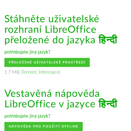
Stáhněte uživatelské
rozhraní LibreOffice
přeložené do jazyka
हिन्दी
potřebujete jiný jazyk?
PŘELOŽENÉ UŽIVATELSKÉ PROSTŘEDÍ
1.7 MB (
Torrent
,
Informace
)
Vestavěná nápověda
LibreOffice v jazyce
हिन्दी
potřebujete jiný jazyk?
NÁPOVĚDA PRO POUŽITÍ OFFLINE