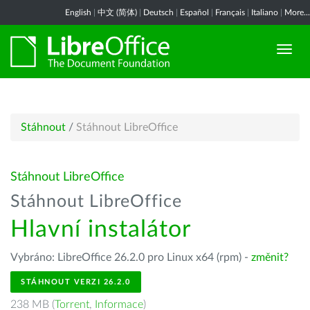
English
|
中文 (简体)
|
Deutsch
|
Español
|
Français
|
Italiano
|
More...
Stáhnout
/
Stáhnout LibreOffice
Stáhnout LibreOffice
Stáhnout LibreOffice
Hlavní instalátor
Vybráno: LibreOffice 26.2.0 pro Linux x64 (rpm) -
změnit?
STÁHNOUT VERZI 26.2.0
238 MB (
Torrent
,
Informace
)