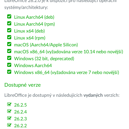
LibreOffice 26.2.0 je k dispozici pro následující operační
systémy/architektury:
Linux Aarch64 (deb)
Linux Aarch64 (rpm)
Linux x64 (deb)
Linux x64 (rpm)
macOS (Aarch64/Apple Silicon)
macOS x86_64 (vyžadována verze 10.14 nebo novější)
Windows (32 bit, deprecated)
Windows Aarch64
Windows x86_64 (vyžadována verze 7 nebo novější)
Dostupné verze
LibreOffice je dostupný v následujících
vydaných
verzích:
26.2.5
26.2.4
26.2.3
26.2.2