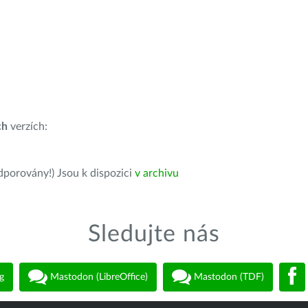
ch
verzích:
dporovány!) Jsou k dispozici
v archivu
Sledujte nás
g
Mastodon (LibreOffice)
Mastodon (TDF)