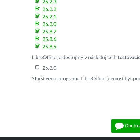
26.2.3
26.2.2
26.2.1
26.2.0
25.8.7
25.8.6
25.8.5
LibreOffice je dostupný v následujících
testovací
26.8.0
Starší verze programu LibreOffice (nemusí být po
Our blo