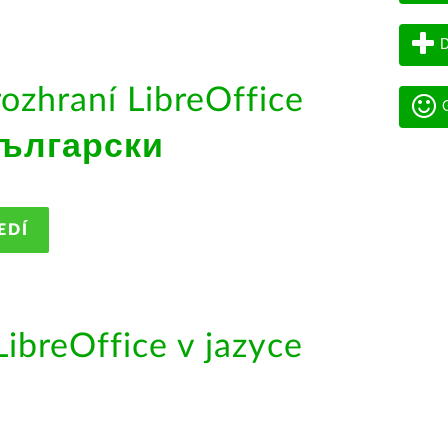
D
rozhraní LibreOffice
G
ългарски
EDÍ
ibreOffice v jazyce