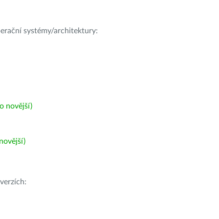
operační systémy/architektury:
 novější)
ovější)
verzích: