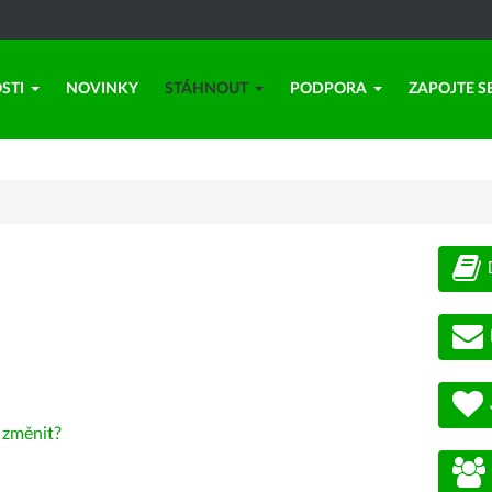
STI
NOVINKY
STÁHNOUT
PODPORA
ZAPOJTE S
-
změnit?