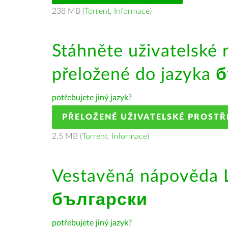
238 MB (
Torrent
,
Informace
)
Stáhněte uživatelské 
přeložené do jazyka
б
potřebujete jiný jazyk?
PŘELOŽENÉ UŽIVATELSKÉ PROSTŘ
2.5 MB (
Torrent
,
Informace
)
Vestavěná nápověda L
български
potřebujete jiný jazyk?