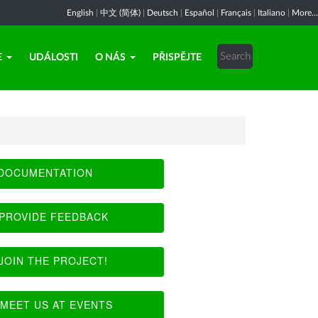
English
|
中文 (简体)
|
Deutsch
|
Español
|
Français
|
Italiano
|
More...
E
UDÁLOSTI
O NÁS
PŘISPĚJTE
DOCUMENTATION
PROVIDE FEEDBACK
JOIN THE PROJECT!
MEET US AT EVENTS