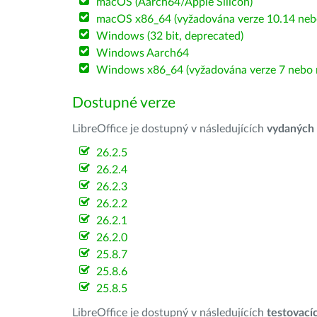
macOS (Aarch64/Apple Silicon)
macOS x86_64 (vyžadována verze 10.14 nebo
Windows (32 bit, deprecated)
Windows Aarch64
Windows x86_64 (vyžadována verze 7 nebo n
Dostupné verze
LibreOffice je dostupný v následujících
vydaných
26.2.5
26.2.4
26.2.3
26.2.2
26.2.1
26.2.0
25.8.7
25.8.6
25.8.5
LibreOffice je dostupný v následujících
testovací