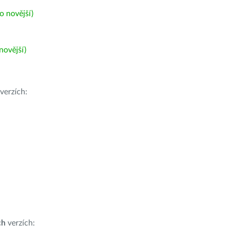
 novější)
ovější)
verzích:
ch
verzích: