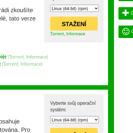
rádi zkoušíte
D
lé, tato verze
STAŽENÍ
G
Torrent
,
Informace
việt
(
Torrent
,
Informace
)
t
(
Torrent
,
Informace
)
Vyberte svůj operační
systém:
obsahuje
stována. Pro