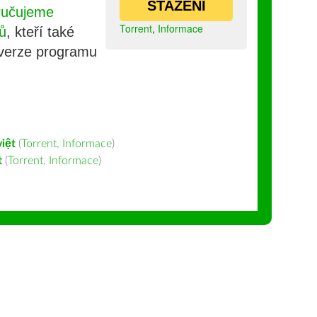
STAŽENÍ
ručujeme
Torrent
,
Informace
ů
, kteří také
 verze programu
việt
(
Torrent
,
Informace
)
t
(
Torrent
,
Informace
)