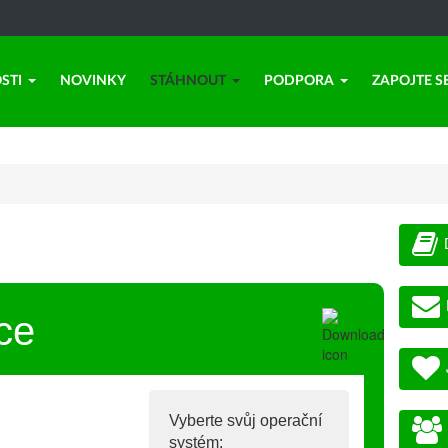
STI
NOVINKY
STÁHNOUT
PODPORA
ZAPOJTE S
ce
Vyberte svůj operační
systém: