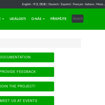
English
|
中文 (简体)
|
Deutsch
|
Español
|
Français
|
Italiano
|
More...
E
UDÁLOSTI
O NÁS
PŘISPĚJTE
DOCUMENTATION
PROVIDE FEEDBACK
JOIN THE PROJECT!
MEET US AT EVENTS