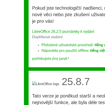
Pokud jste technologičtí nadšenci, 
nové věci nebo jste zkušení uživate
je pro vás!
LibreOffice 26.2.5 poznámky k vydání
Doplňkové stažení:
Přeložené uživatelské prostředí:
tiếng 
Nápověda pro použití offline:
tiếng việ
potřebujete jiný jazyk?
25.8.7
Tato verze je poněkud starší a ne
nejnovější funkce, ale byla déle te