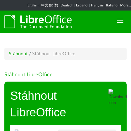
English
|
中文 (简体)
|
Deutsch
|
Español
|
Français
|
Italiano
|
More...
Stáhnout
/
Stáhnout LibreOffice
Stáhnout LibreOffice
Stáhnout
LibreOffice