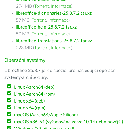
274 MB (
Torrent
,
Informace
)
libreoffice-dictionaries-25.8.7.2.tar.xz
59 MB (
Torrent
,
Informace
)
libreoffice-help-25.8.7.2.tar.xz
57 MB (
Torrent
,
Informace
)
libreoffice-translations-25.8.7.2.tar.xz
223 MB (
Torrent
,
Informace
)
Operační systémy
LibreOffice 25.8.7 je k dispozici pro následující operační
systémy/architektury:
Linux Aarch64 (deb)
Linux Aarch64 (rpm)
Linux x64 (deb)
Linux x64 (rpm)
macOS (Aarch64/Apple Silicon)
macOS x86_64 (vyžadována verze 10.14 nebo novější)
Windows (32 bit, deprecated)