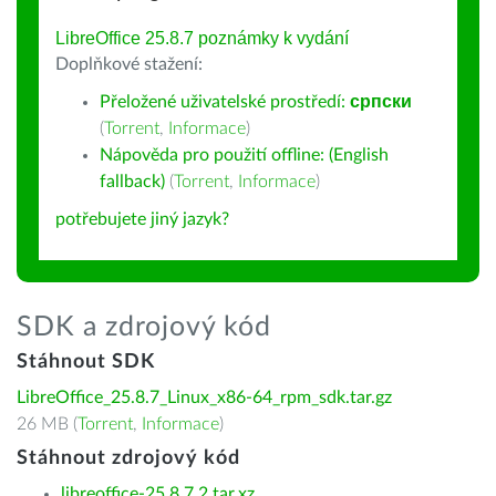
LibreOffice 25.8.7 poznámky k vydání
Doplňkové stažení:
Přeložené uživatelské prostředí:
српски
(
Torrent
,
Informace
)
Nápověda pro použití offline: (English
fallback)
(
Torrent
,
Informace
)
potřebujete jiný jazyk?
SDK a zdrojový kód
Stáhnout SDK
LibreOffice_25.8.7_Linux_x86-64_rpm_sdk.tar.gz
26 MB (
Torrent
,
Informace
)
Stáhnout zdrojový kód
libreoffice-25.8.7.2.tar.xz