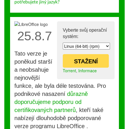
potřebujete jiný jazyk?
Vyberte svůj operační
25.8.7
systém:
Tato verze je
STAŽENÍ
poněkud starší
a neobsahuje
Torrent
,
Informace
nejnovější
funkce, ale byla déle testována. Pro
podnikové nasazení
důrazně
doporučujeme podporu od
certifikovaných partnerů
, kteří také
nabízejí dlouhodobě podporované
verze programu LibreOffice .