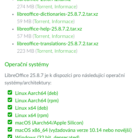
274 MB (
Torrent
,
Informace
)
libreoffice-dictionaries-25.8.7.2.tar.xz
59 MB (
Torrent
,
Informace
)
libreoffice-help-25.8.7.2.tar.xz
57 MB (
Torrent
,
Informace
)
libreoffice-translations-25.8.7.2.tar.xz
223 MB (
Torrent
,
Informace
)
Operační systémy
LibreOffice 25.8.7 je k dispozici pro následující operační
systémy/architektury:
Linux Aarch64 (deb)
Linux Aarch64 (rpm)
Linux x64 (deb)
Linux x64 (rpm)
macOS (Aarch64/Apple Silicon)
macOS x86_64 (vyžadována verze 10.14 nebo novější)
Windows (32 bit, deprecated)