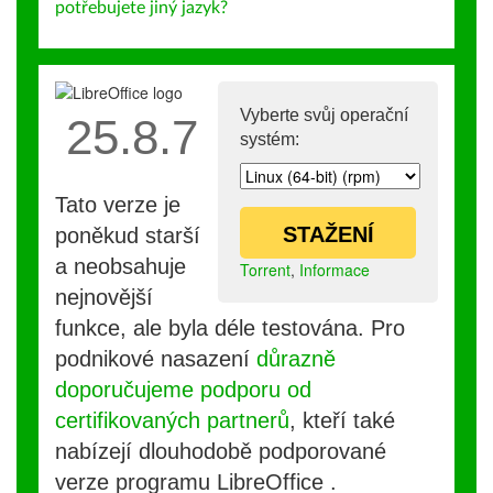
potřebujete jiný jazyk?
Vyberte svůj operační
25.8.7
systém:
Tato verze je
STAŽENÍ
poněkud starší
a neobsahuje
Torrent
,
Informace
nejnovější
funkce, ale byla déle testována. Pro
podnikové nasazení
důrazně
doporučujeme podporu od
certifikovaných partnerů
, kteří také
nabízejí dlouhodobě podporované
verze programu LibreOffice .