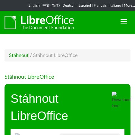
English
|
中文 (简体)
|
Deutsch
|
Español
|
Français
|
Italiano
|
More...
Stáhnout
/
Stáhnout LibreOffice
Stáhnout LibreOffice
Stáhnout
LibreOffice