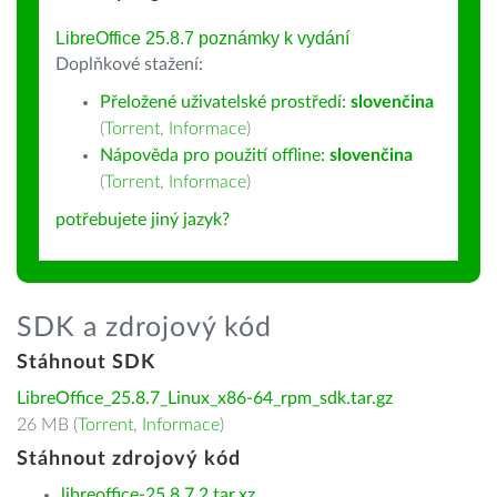
LibreOffice 25.8.7 poznámky k vydání
Doplňkové stažení:
Přeložené uživatelské prostředí:
slovenčina
(
Torrent
,
Informace
)
Nápověda pro použití offline:
slovenčina
(
Torrent
,
Informace
)
potřebujete jiný jazyk?
SDK a zdrojový kód
Stáhnout SDK
LibreOffice_25.8.7_Linux_x86-64_rpm_sdk.tar.gz
26 MB (
Torrent
,
Informace
)
Stáhnout zdrojový kód
libreoffice-25.8.7.2.tar.xz