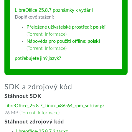
LibreOffice 25.8.7 poznámky k vydání
Doplňkové stažení:
Přeložené uživatelské prostředí:
polski
(
Torrent
,
Informace
)
Nápověda pro použití offline:
polski
(
Torrent
,
Informace
)
potřebujete jiný jazyk?
SDK a zdrojový kód
Stáhnout SDK
LibreOffice_25.8.7_Linux_x86-64_rpm_sdk.tar.gz
26 MB (
Torrent
,
Informace
)
Stáhnout zdrojový kód
libreoffice-25.8.7.2.tar.xz