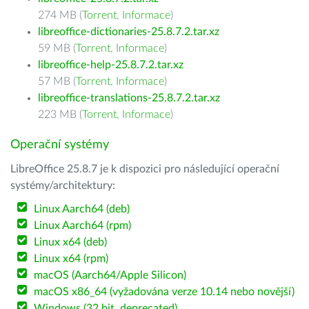
274 MB (
Torrent
,
Informace
)
libreoffice-dictionaries-25.8.7.2.tar.xz
59 MB (
Torrent
,
Informace
)
libreoffice-help-25.8.7.2.tar.xz
57 MB (
Torrent
,
Informace
)
libreoffice-translations-25.8.7.2.tar.xz
223 MB (
Torrent
,
Informace
)
Operační systémy
LibreOffice 25.8.7 je k dispozici pro následující operační
systémy/architektury:
Linux Aarch64 (deb)
Linux Aarch64 (rpm)
Linux x64 (deb)
Linux x64 (rpm)
macOS (Aarch64/Apple Silicon)
macOS x86_64 (vyžadována verze 10.14 nebo novější)
Windows (32 bit, deprecated)