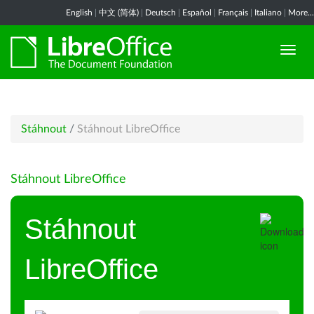
English
|
中文 (简体)
|
Deutsch
|
Español
|
Français
|
Italiano
|
More...
Stáhnout
/
Stáhnout LibreOffice
Stáhnout LibreOffice
Stáhnout
LibreOffice