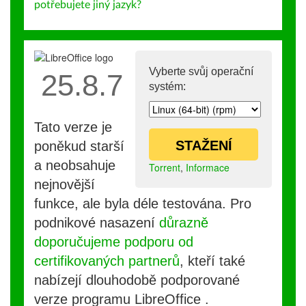
potřebujete jiný jazyk?
Vyberte svůj operační
25.8.7
systém:
Tato verze je
STAŽENÍ
poněkud starší
a neobsahuje
Torrent
,
Informace
nejnovější
funkce, ale byla déle testována. Pro
podnikové nasazení
důrazně
doporučujeme podporu od
certifikovaných partnerů
, kteří také
nabízejí dlouhodobě podporované
verze programu LibreOffice .