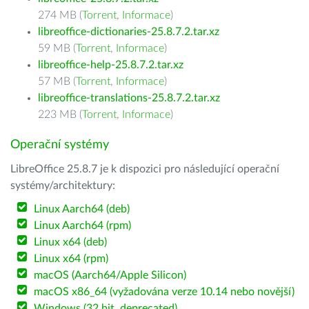
274 MB (
Torrent
,
Informace
)
libreoffice-dictionaries-25.8.7.2.tar.xz
59 MB (
Torrent
,
Informace
)
libreoffice-help-25.8.7.2.tar.xz
57 MB (
Torrent
,
Informace
)
libreoffice-translations-25.8.7.2.tar.xz
223 MB (
Torrent
,
Informace
)
Operační systémy
LibreOffice 25.8.7 je k dispozici pro následující operační
systémy/architektury:
Linux Aarch64 (deb)
Linux Aarch64 (rpm)
Linux x64 (deb)
Linux x64 (rpm)
macOS (Aarch64/Apple Silicon)
macOS x86_64 (vyžadována verze 10.14 nebo novější)
Windows (32 bit, deprecated)