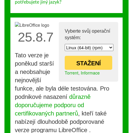
potřebujete jiný jazyk?
Vyberte svůj operační
25.8.7
systém:
Tato verze je
STAŽENÍ
poněkud starší
a neobsahuje
Torrent
,
Informace
nejnovější
funkce, ale byla déle testována. Pro
podnikové nasazení
důrazně
doporučujeme podporu od
certifikovaných partnerů
, kteří také
nabízejí dlouhodobě podporované
verze programu LibreOffice .