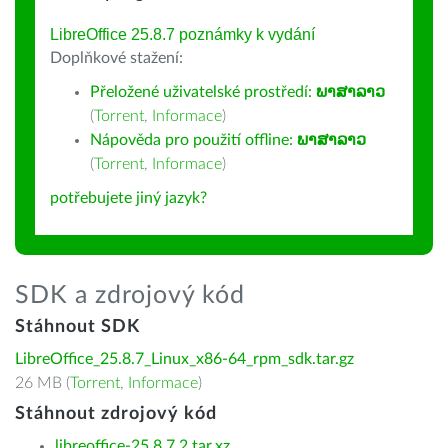
LibreOffice 25.8.7 poznámky k vydání
Doplňkové stažení:
Přeložené uživatelské prostředí:
ພາສາລາວ
(
Torrent
,
Informace
)
Nápověda pro použití offline:
ພາສາລາວ
(
Torrent
,
Informace
)
potřebujete jiný jazyk?
SDK a zdrojový kód
Stáhnout SDK
LibreOffice_25.8.7_Linux_x86-64_rpm_sdk.tar.gz
26 MB (
Torrent
,
Informace
)
Stáhnout zdrojový kód
libreoffice-25.8.7.2.tar.xz