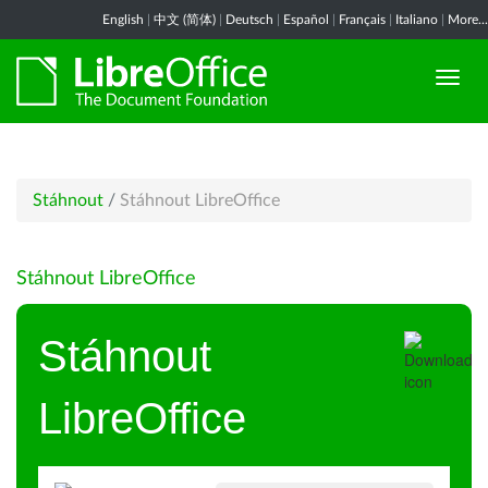
English
|
中文 (简体)
|
Deutsch
|
Español
|
Français
|
Italiano
|
More...
Stáhnout
/
Stáhnout LibreOffice
Stáhnout LibreOffice
Stáhnout
LibreOffice