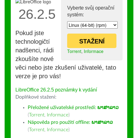
Vyberte svůj operační
26.2.5
systém:
Pokud jste
STAŽENÍ
technologičtí
nadšenci, rádi
Torrent
,
Informace
zkoušíte nové
věci nebo jste zkušení uživatelé, tato
verze je pro vás!
LibreOffice 26.2.5 poznámky k vydání
Doplňkové stažení:
Přeložené uživatelské prostředí:
ພາສາລາວ
(
Torrent
,
Informace
)
Nápověda pro použití offline:
ພາສາລາວ
(
Torrent
,
Informace
)