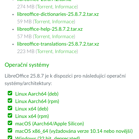
274 MB (
Torrent
,
Informace
)
libreoffice-dictionaries-25.8.7.2.tar.xz
59 MB (
Torrent
,
Informace
)
libreoffice-help-25.8.7.2.tar.xz
57 MB (
Torrent
,
Informace
)
libreoffice-translations-25.8.7.2.tar.xz
223 MB (
Torrent
,
Informace
)
Operační systémy
LibreOffice 25.8.7 je k dispozici pro následující operační
systémy/architektury:
Linux Aarch64 (deb)
Linux Aarch64 (rpm)
Linux x64 (deb)
Linux x64 (rpm)
macOS (Aarch64/Apple Silicon)
macOS x86_64 (vyžadována verze 10.14 nebo novější)
Windows (32 bit, deprecated)