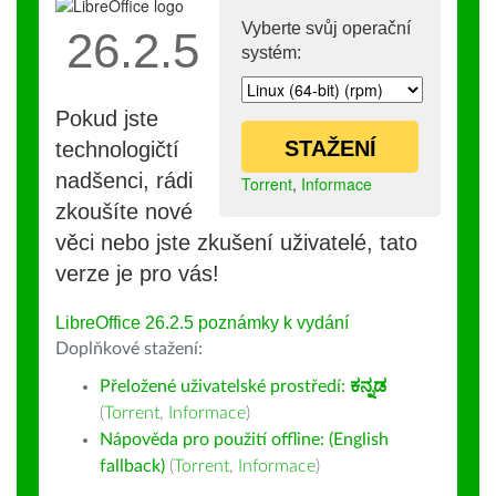
Vyberte svůj operační
26.2.5
systém:
Pokud jste
STAŽENÍ
technologičtí
nadšenci, rádi
Torrent
,
Informace
zkoušíte nové
věci nebo jste zkušení uživatelé, tato
verze je pro vás!
LibreOffice 26.2.5 poznámky k vydání
Doplňkové stažení:
Přeložené uživatelské prostředí:
ಕನ್ನಡ
(
Torrent
,
Informace
)
Nápověda pro použití offline: (English
fallback)
(
Torrent
,
Informace
)