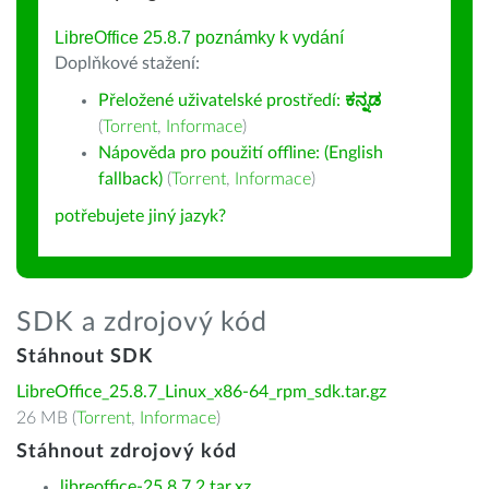
LibreOffice 25.8.7 poznámky k vydání
Doplňkové stažení:
Přeložené uživatelské prostředí:
ಕನ್ನಡ
(
Torrent
,
Informace
)
Nápověda pro použití offline: (English
fallback)
(
Torrent
,
Informace
)
potřebujete jiný jazyk?
SDK a zdrojový kód
Stáhnout SDK
LibreOffice_25.8.7_Linux_x86-64_rpm_sdk.tar.gz
26 MB (
Torrent
,
Informace
)
Stáhnout zdrojový kód
libreoffice-25.8.7.2.tar.xz