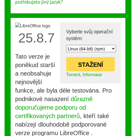
potřebujete jiný jazyk?
Vyberte svůj operační
25.8.7
systém:
Tato verze je
STAŽENÍ
poněkud starší
a neobsahuje
Torrent
,
Informace
nejnovější
funkce, ale byla déle testována. Pro
podnikové nasazení
důrazně
doporučujeme podporu od
certifikovaných partnerů
, kteří také
nabízejí dlouhodobě podporované
verze programu LibreOffice .