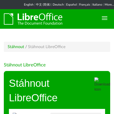
English
|
中文 (简体)
|
Deutsch
|
Español
|
Français
|
Italiano
|
More...
Stáhnout
/
Stáhnout LibreOffice
Stáhnout LibreOffice
Stáhnout
LibreOffice