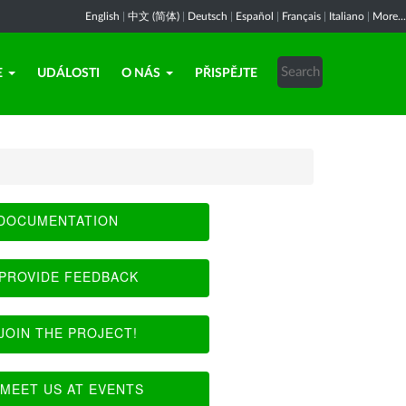
English
|
中文 (简体)
|
Deutsch
|
Español
|
Français
|
Italiano
|
More...
E
UDÁLOSTI
O NÁS
PŘISPĚJTE
DOCUMENTATION
PROVIDE FEEDBACK
JOIN THE PROJECT!
MEET US AT EVENTS