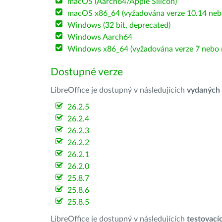
macOS (Aarch64/Apple Silicon)
macOS x86_64 (vyžadována verze 10.14 nebo
Windows (32 bit, deprecated)
Windows Aarch64
Windows x86_64 (vyžadována verze 7 nebo n
Dostupné verze
LibreOffice je dostupný v následujících
vydaných
26.2.5
26.2.4
26.2.3
26.2.2
26.2.1
26.2.0
25.8.7
25.8.6
25.8.5
LibreOffice je dostupný v následujících
testovací