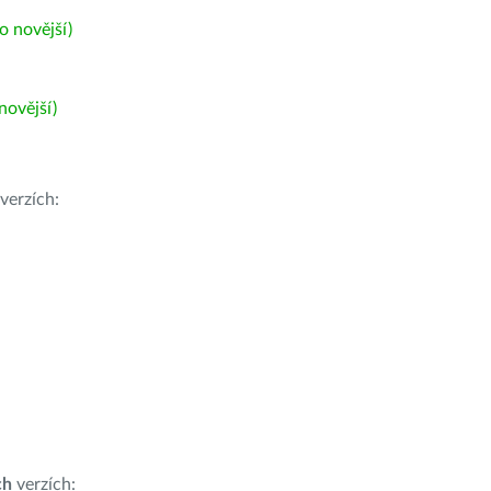
 novější)
ovější)
verzích:
ch
verzích: