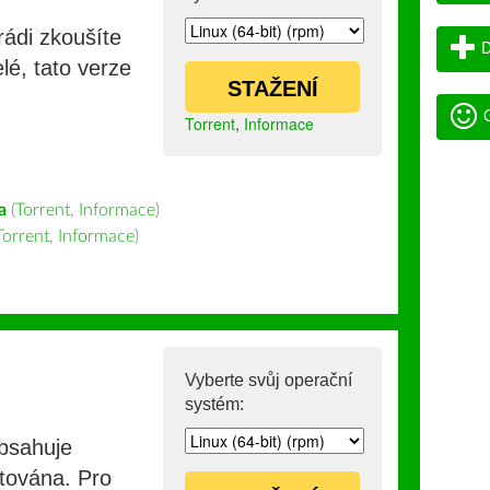
rádi zkoušíte
D
lé, tato verze
STAŽENÍ
G
Torrent
,
Informace
a
(
Torrent
,
Informace
)
Torrent
,
Informace
)
Vyberte svůj operační
systém:
obsahuje
stována. Pro