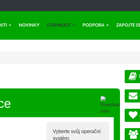
STI
NOVINKY
STÁHNOUT
PODPORA
ZAPOJTE S
ce
Vyberte svůj operační
systém: