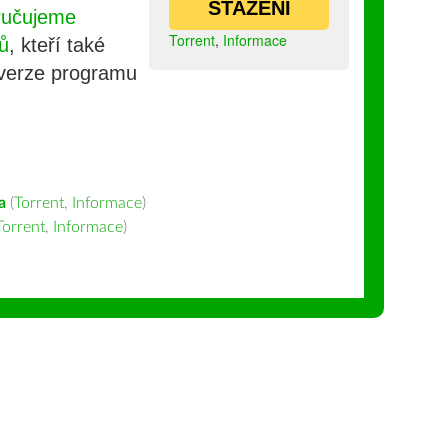
STAŽENÍ
ručujeme
Torrent
,
Informace
ů
, kteří také
 verze programu
a
(
Torrent
,
Informace
)
Torrent
,
Informace
)