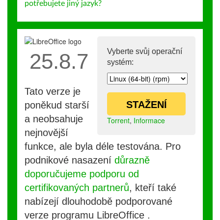
potřebujete jiný jazyk?
Vyberte svůj operační
25.8.7
systém:
Tato verze je
STAŽENÍ
poněkud starší
a neobsahuje
Torrent
,
Informace
nejnovější
funkce, ale byla déle testována. Pro
podnikové nasazení
důrazně
doporučujeme podporu od
certifikovaných partnerů
, kteří také
nabízejí dlouhodobě podporované
verze programu LibreOffice .