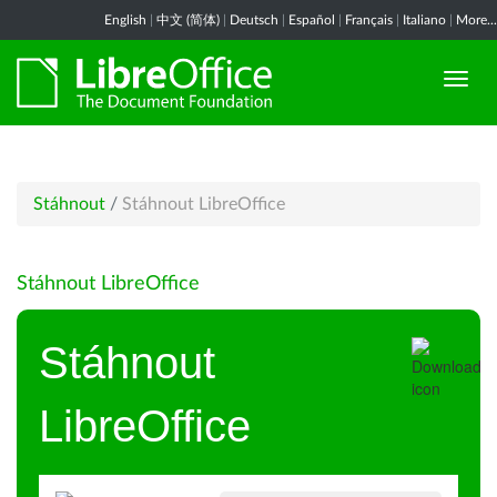
English
|
中文 (简体)
|
Deutsch
|
Español
|
Français
|
Italiano
|
More...
Stáhnout
/
Stáhnout LibreOffice
Stáhnout LibreOffice
Stáhnout
LibreOffice