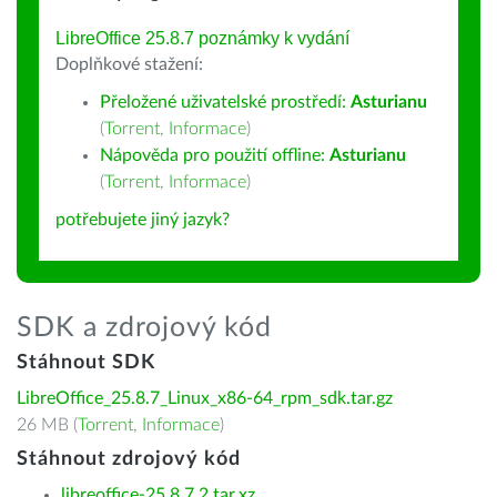
LibreOffice 25.8.7 poznámky k vydání
Doplňkové stažení:
Přeložené uživatelské prostředí:
Asturianu
(
Torrent
,
Informace
)
Nápověda pro použití offline:
Asturianu
(
Torrent
,
Informace
)
potřebujete jiný jazyk?
SDK a zdrojový kód
Stáhnout SDK
LibreOffice_25.8.7_Linux_x86-64_rpm_sdk.tar.gz
26 MB (
Torrent
,
Informace
)
Stáhnout zdrojový kód
libreoffice-25.8.7.2.tar.xz