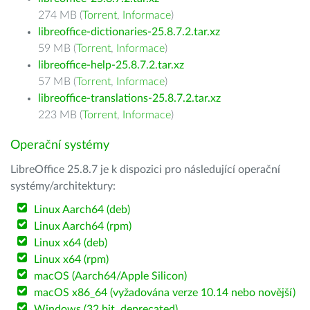
274 MB (
Torrent
,
Informace
)
libreoffice-dictionaries-25.8.7.2.tar.xz
59 MB (
Torrent
,
Informace
)
libreoffice-help-25.8.7.2.tar.xz
57 MB (
Torrent
,
Informace
)
libreoffice-translations-25.8.7.2.tar.xz
223 MB (
Torrent
,
Informace
)
Operační systémy
LibreOffice 25.8.7 je k dispozici pro následující operační
systémy/architektury:
Linux Aarch64 (deb)
Linux Aarch64 (rpm)
Linux x64 (deb)
Linux x64 (rpm)
macOS (Aarch64/Apple Silicon)
macOS x86_64 (vyžadována verze 10.14 nebo novější)
Windows (32 bit, deprecated)