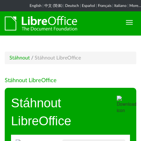
English
|
中文 (简体)
|
Deutsch
|
Español
|
Français
|
Italiano
|
More...
Stáhnout
/
Stáhnout LibreOffice
Stáhnout LibreOffice
Stáhnout
LibreOffice