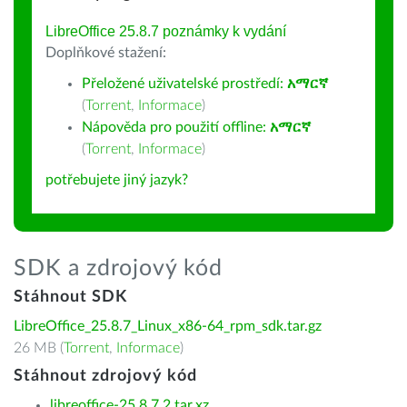
LibreOffice 25.8.7 poznámky k vydání
Doplňkové stažení:
Přeložené uživatelské prostředí:
አማርኛ
(
Torrent
,
Informace
)
Nápověda pro použití offline:
አማርኛ
(
Torrent
,
Informace
)
potřebujete jiný jazyk?
SDK a zdrojový kód
Stáhnout SDK
LibreOffice_25.8.7_Linux_x86-64_rpm_sdk.tar.gz
26 MB (
Torrent
,
Informace
)
Stáhnout zdrojový kód
libreoffice-25.8.7.2.tar.xz