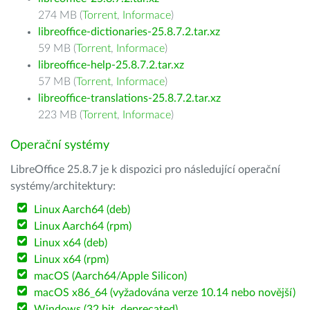
274 MB (
Torrent
,
Informace
)
libreoffice-dictionaries-25.8.7.2.tar.xz
59 MB (
Torrent
,
Informace
)
libreoffice-help-25.8.7.2.tar.xz
57 MB (
Torrent
,
Informace
)
libreoffice-translations-25.8.7.2.tar.xz
223 MB (
Torrent
,
Informace
)
Operační systémy
LibreOffice 25.8.7 je k dispozici pro následující operační
systémy/architektury:
Linux Aarch64 (deb)
Linux Aarch64 (rpm)
Linux x64 (deb)
Linux x64 (rpm)
macOS (Aarch64/Apple Silicon)
macOS x86_64 (vyžadována verze 10.14 nebo novější)
Windows (32 bit, deprecated)