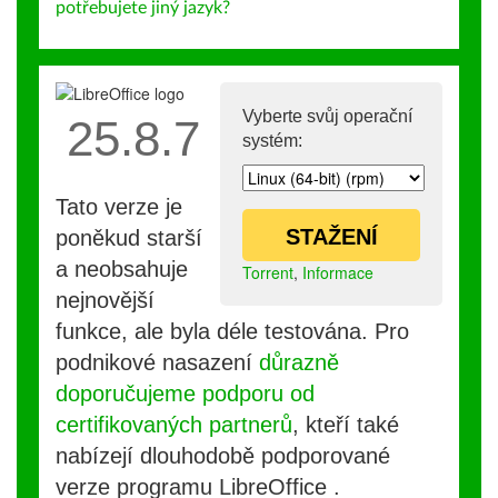
potřebujete jiný jazyk?
Vyberte svůj operační
25.8.7
systém:
Tato verze je
STAŽENÍ
poněkud starší
a neobsahuje
Torrent
,
Informace
nejnovější
funkce, ale byla déle testována. Pro
podnikové nasazení
důrazně
doporučujeme podporu od
certifikovaných partnerů
, kteří také
nabízejí dlouhodobě podporované
verze programu LibreOffice .