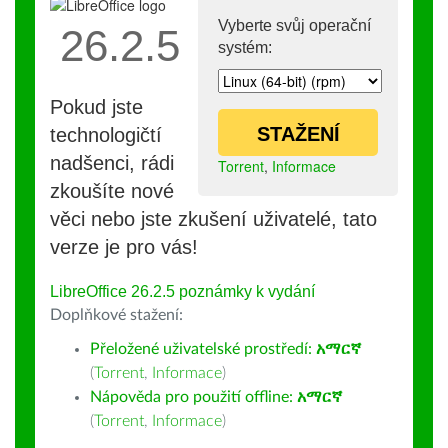
Vyberte svůj operační
26.2.5
systém:
Pokud jste
STAŽENÍ
technologičtí
nadšenci, rádi
Torrent
,
Informace
zkoušíte nové
věci nebo jste zkušení uživatelé, tato
verze je pro vás!
LibreOffice 26.2.5 poznámky k vydání
Doplňkové stažení:
Přeložené uživatelské prostředí:
አማርኛ
(
Torrent
,
Informace
)
Nápověda pro použití offline:
አማርኛ
(
Torrent
,
Informace
)