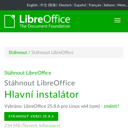
English
|
中文 (简体)
|
Deutsch
|
Español
|
Français
|
Italiano
|
More...
Stáhnout
/
Stáhnout LibreOffice
Stáhnout LibreOffice
Stáhnout LibreOffice
Hlavní instalátor
Vybráno: LibreOffice 25.8.6 pro Linux x64 (rpm) -
změnit?
STÁHNOUT VERZI 25.8.6
234 MB (
Torrent
,
Informace
)