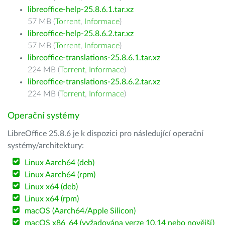
libreoffice-help-25.8.6.1.tar.xz
57 MB (
Torrent
,
Informace
)
libreoffice-help-25.8.6.2.tar.xz
57 MB (
Torrent
,
Informace
)
libreoffice-translations-25.8.6.1.tar.xz
224 MB (
Torrent
,
Informace
)
libreoffice-translations-25.8.6.2.tar.xz
224 MB (
Torrent
,
Informace
)
Operační systémy
LibreOffice 25.8.6 je k dispozici pro následující operační
systémy/architektury:
Linux Aarch64 (deb)
Linux Aarch64 (rpm)
Linux x64 (deb)
Linux x64 (rpm)
macOS (Aarch64/Apple Silicon)
macOS x86_64 (vyžadována verze 10.14 nebo novější)