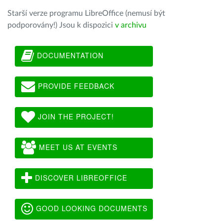
Starší verze programu LibreOffice (nemusí být
podporovány!) Jsou k dispozici
v archivu
DOCUMENTATION
PROVIDE FEEDBACK
JOIN THE PROJECT!
MEET US AT EVENTS
DISCOVER LIBREOFFICE
GOOD LOOKING DOCUMENTS