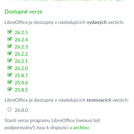
Dostupné verze
LibreOffice je dostupný v následujících
vydaných
verzích:
26.2.5
26.2.4
26.2.3
26.2.2
26.2.1
26.2.0
25.8.7
25.8.6
25.8.5
LibreOffice je dostupný v následujících
testovacích
verzích:
26.8.0
Starší verze programu LibreOffice (nemusí být
podporovány!) Jsou k dispozici
v archivu