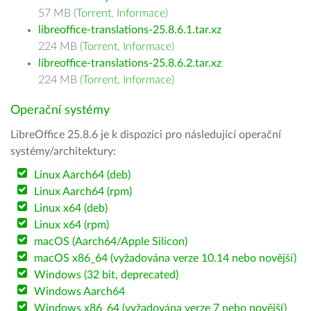
57 MB (
Torrent
,
Informace
)
libreoffice-translations-25.8.6.1.tar.xz
224 MB (
Torrent
,
Informace
)
libreoffice-translations-25.8.6.2.tar.xz
224 MB (
Torrent
,
Informace
)
Operační systémy
LibreOffice 25.8.6 je k dispozici pro následující operační
systémy/architektury:
Linux Aarch64 (deb)
Linux Aarch64 (rpm)
Linux x64 (deb)
Linux x64 (rpm)
macOS (Aarch64/Apple Silicon)
macOS x86_64 (vyžadována verze 10.14 nebo novější)
Windows (32 bit, deprecated)
Windows Aarch64
Windows x86_64 (vyžadována verze 7 nebo novější)