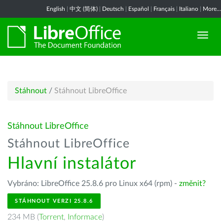
English
|
中文 (简体)
|
Deutsch
|
Español
|
Français
|
Italiano
|
More...
Stáhnout
/
Stáhnout LibreOffice
Stáhnout LibreOffice
Stáhnout LibreOffice
Hlavní instalátor
Vybráno: LibreOffice 25.8.6 pro Linux x64 (rpm) -
změnit?
STÁHNOUT VERZI 25.8.6
234 MB (
Torrent
,
Informace
)