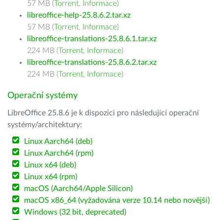
57 MB (
Torrent
,
Informace
)
libreoffice-help-25.8.6.2.tar.xz
57 MB (
Torrent
,
Informace
)
libreoffice-translations-25.8.6.1.tar.xz
224 MB (
Torrent
,
Informace
)
libreoffice-translations-25.8.6.2.tar.xz
224 MB (
Torrent
,
Informace
)
Operační systémy
LibreOffice 25.8.6 je k dispozici pro následující operační
systémy/architektury:
Linux Aarch64 (deb)
Linux Aarch64 (rpm)
Linux x64 (deb)
Linux x64 (rpm)
macOS (Aarch64/Apple Silicon)
macOS x86_64 (vyžadována verze 10.14 nebo novější)
Windows (32 bit, deprecated)