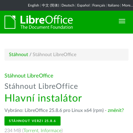
English
|
中文 (简体)
|
Deutsch
|
Español
|
Français
|
Italiano
|
More...
Stáhnout
/
Stáhnout LibreOffice
Stáhnout LibreOffice
Stáhnout LibreOffice
Hlavní instalátor
Vybráno: LibreOffice 25.8.6 pro Linux x64 (rpm) -
změnit?
STÁHNOUT VERZI 25.8.6
234 MB (
Torrent
,
Informace
)