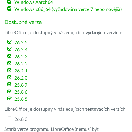
Windows Aarch64
Windows x86_64 (vyžadována verze 7 nebo novější)
Dostupné verze
LibreOffice je dostupný v následujících
vydaných
verzích:
26.2.5
26.2.4
26.2.3
26.2.2
26.2.1
26.2.0
25.8.7
25.8.6
25.8.5
LibreOffice je dostupný v následujících
testovacích
verzích:
26.8.0
Starší verze programu LibreOffice (nemusí být