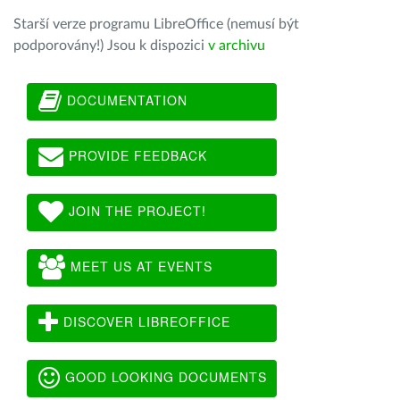
Starší verze programu LibreOffice (nemusí být
podporovány!) Jsou k dispozici
v archivu
DOCUMENTATION
PROVIDE FEEDBACK
JOIN THE PROJECT!
MEET US AT EVENTS
DISCOVER LIBREOFFICE
GOOD LOOKING DOCUMENTS