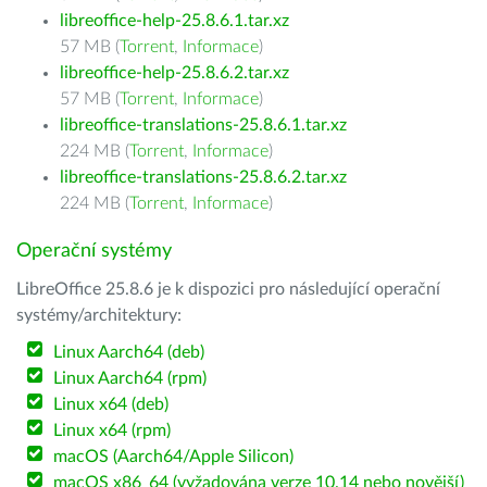
libreoffice-help-25.8.6.1.tar.xz
57 MB (
Torrent
,
Informace
)
libreoffice-help-25.8.6.2.tar.xz
57 MB (
Torrent
,
Informace
)
libreoffice-translations-25.8.6.1.tar.xz
224 MB (
Torrent
,
Informace
)
libreoffice-translations-25.8.6.2.tar.xz
224 MB (
Torrent
,
Informace
)
Operační systémy
LibreOffice 25.8.6 je k dispozici pro následující operační
systémy/architektury:
Linux Aarch64 (deb)
Linux Aarch64 (rpm)
Linux x64 (deb)
Linux x64 (rpm)
macOS (Aarch64/Apple Silicon)
macOS x86_64 (vyžadována verze 10.14 nebo novější)