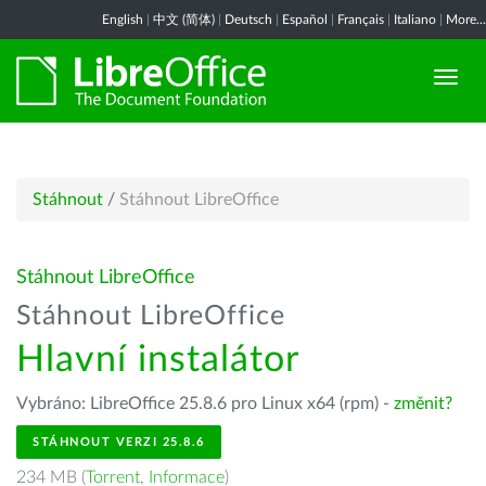
English
|
中文 (简体)
|
Deutsch
|
Español
|
Français
|
Italiano
|
More...
Stáhnout
/
Stáhnout LibreOffice
Stáhnout LibreOffice
Stáhnout LibreOffice
Hlavní instalátor
Vybráno: LibreOffice 25.8.6 pro Linux x64 (rpm) -
změnit?
STÁHNOUT VERZI 25.8.6
234 MB (
Torrent
,
Informace
)