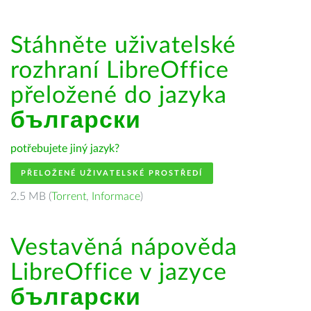
Stáhněte uživatelské
rozhraní LibreOffice
přeložené do jazyka
български
potřebujete jiný jazyk?
PŘELOŽENÉ UŽIVATELSKÉ PROSTŘEDÍ
2.5 MB (
Torrent
,
Informace
)
Vestavěná nápověda
LibreOffice v jazyce
български