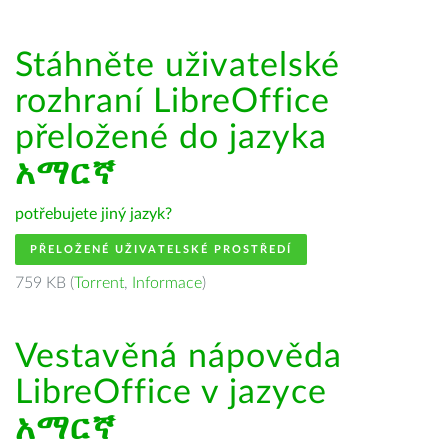
Stáhněte uživatelské
rozhraní LibreOffice
přeložené do jazyka
አማርኛ
potřebujete jiný jazyk?
PŘELOŽENÉ UŽIVATELSKÉ PROSTŘEDÍ
759 KB (
Torrent
,
Informace
)
Vestavěná nápověda
LibreOffice v jazyce
አማርኛ