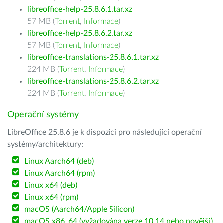
libreoffice-help-25.8.6.1.tar.xz
57 MB (
Torrent
,
Informace
)
libreoffice-help-25.8.6.2.tar.xz
57 MB (
Torrent
,
Informace
)
libreoffice-translations-25.8.6.1.tar.xz
224 MB (
Torrent
,
Informace
)
libreoffice-translations-25.8.6.2.tar.xz
224 MB (
Torrent
,
Informace
)
Operační systémy
LibreOffice 25.8.6 je k dispozici pro následující operační
systémy/architektury:
Linux Aarch64 (deb)
Linux Aarch64 (rpm)
Linux x64 (deb)
Linux x64 (rpm)
macOS (Aarch64/Apple Silicon)
macOS x86_64 (vyžadována verze 10.14 nebo novější)