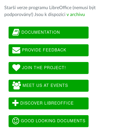
Starší verze programu LibreOffice (nemusí být
podporovány!) Jsou k dispozici
v archivu
DOCUMENTATION
PROVIDE FEEDBACK
JOIN THE PROJECT!
MEET US AT EVENTS
DISCOVER LIBREOFFICE
GOOD LOOKING DOCUMENTS