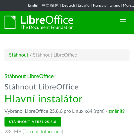
English
|
中文 (简体)
|
Deutsch
|
Español
|
Français
|
Italiano
|
More...
Stáhnout
/
Stáhnout LibreOffice
Stáhnout LibreOffice
Stáhnout LibreOffice
Hlavní instalátor
Vybráno: LibreOffice 25.8.6 pro Linux x64 (rpm) -
změnit?
STÁHNOUT VERZI 25.8.6
234 MB (
Torrent
,
Informace
)